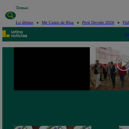
Temas
Lo último
Me Caigo de Risa
Perú Decide 2026
Fút
Po