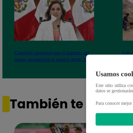
Congreso: proponen que el aumento del
Las c
salario presidencial se aplique desde 2026
Energ
Usamos cook
Este sitio utiliza c
datos se gestionará
También te puede i
Para conocer mejor 