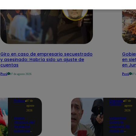
Giro en caso de empresario secuestrado
Gobie
y asesinado: Habría sido un ajuste de
en sie
cuentas
en Ju
Perú
Perú
07 de agosto 2026
07 
Política
Valentina
07 de
07 de
Valiente
agosto
agosto
2026
2026
Nuevo
Valentina
anuncio del
Valiente
Gobierno
capítulo 110:
sobre los
¡Frida es
feriados:
secuestrada