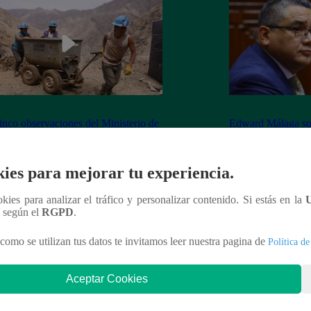
inco observaciones del Ministerio de
Edward Málaga so
ía y Minas contra la Ley Mape
“Habría duplicació
Premier o la Presi
ies para mejorar tu experiencia.
ookies para analizar el tráfico y personalizar contenido. Si estás en la
n según el
RGPD
.
nteresar
como se utilizan tus datos te invitamos leer nuestra pagina de
Política de
Aceptar Cookies