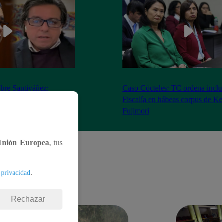
bre Santiváñez:
Caso Cócteles: TC ordena inclu
n de roles con el
Fiscalía en hábeas corpus de K
denta”
Fujimori
Unión Europea
, tus
.
 privacidad
Rechazar