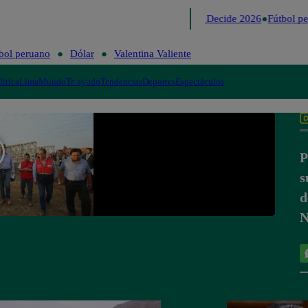
Lo último
Me Caigo de Risa
Perú Decide 2026
Fútbol pe
bol peruano
Dólar
Valentina Valiente
lítica
Lima
Mundo
Te ayudo
Tendencias
Deportes
Espectáculos
P
s
d
N