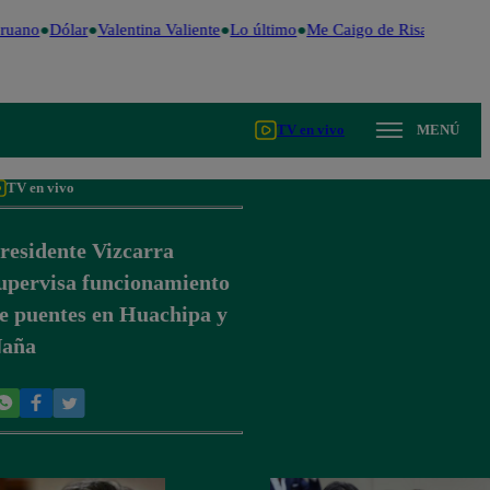
ruano
Dólar
Valentina Valiente
Lo último
Me Caigo de Risa
Perú De
TV en vivo
MENÚ
TV en vivo
residente Vizcarra
upervisa funcionamiento
e puentes en Huachipa y
aña