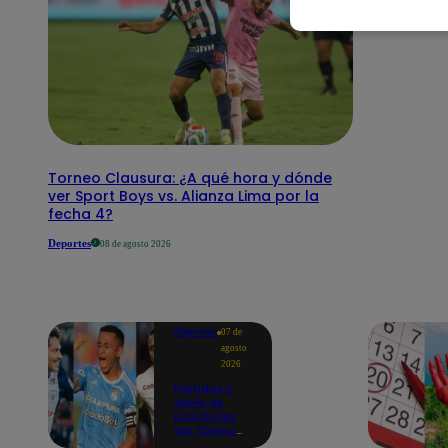
Torneo Clausura: ¿A qué hora y dónde
ver Sport Boys vs. Alianza Lima por la
fecha 4?
Deportes
08 de agosto 2026
Deportes
07 de
agosto
2026
Partidos y
tabla de
posiciones
del Torneo
Clausura EN