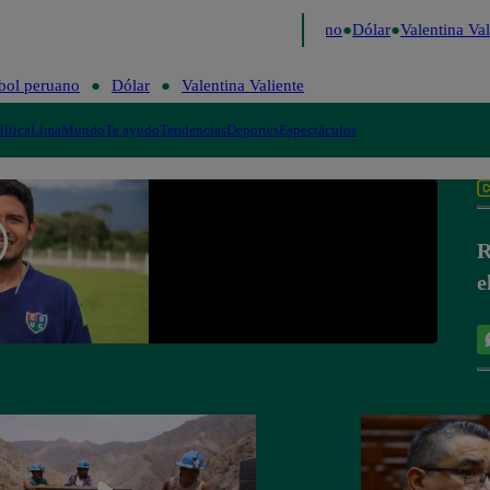
aigo de Risa
Perú Decide 2026
Fútbol peruano
Dólar
Valentina Vali
bol peruano
Dólar
Valentina Valiente
lítica
Lima
Mundo
Te ayudo
Tendencias
Deportes
Espectáculos
R
e