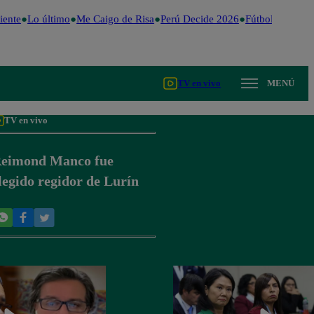
ente
Lo último
Me Caigo de Risa
Perú Decide 2026
Fútbol peruano
TV en vivo
MENÚ
TV en vivo
eimond Manco fue
legido regidor de Lurín