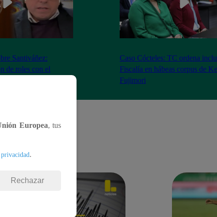
bre Santiváñez:
Caso Cócteles: TC ordena inclu
n de roles con el
Fiscalía en hábeas corpus de K
denta”
Fujimori
Unión Europea
, tus
.
 privacidad
Rechazar