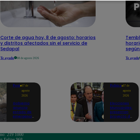
Corte de agua hoy, 8 de agosto: horarios
Temblo
y distritos afectados sin el servicio de
horari
Sedapal
según
Te ayudo
Te ayudo
08 de agosto 2026
Perú
Política
07 de
07 de
agosto
agosto
2026
2026
Gobierno
Elecciones
anuncia
Municipales:
estado de
presentan
emergencia
proyecto de
en siete
ley para
regiones
impedir que
tras sismos
alcaldes
recurrentes
busquen
ono: 219 1000
en Junín
reelección
n Felipe 968