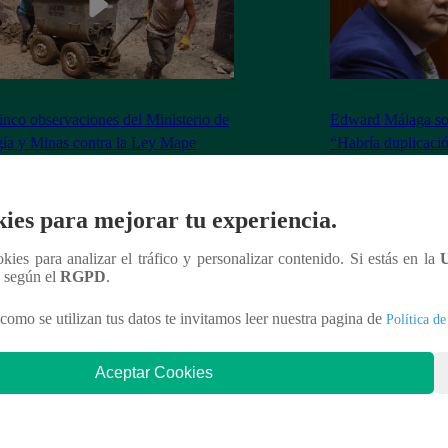
inco observaciones del Ministerio de
Edward Málaga so
ía y Minas contra la Ley Mape
“Habría duplicació
Premier o la Presi
ies para mejorar tu experiencia.
ookies para analizar el tráfico y personalizar contenido. Si estás en la
nteresar
n según el
RGPD
.
como se utilizan tus datos te invitamos leer nuestra pagina de
Política de
Aceptar Cookies