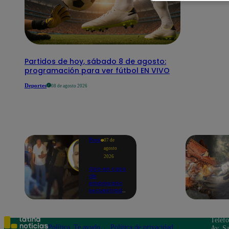
Partidos de hoy, sábado 8 de agosto:
programación para ver fútbol EN VIVO
Deportes
08 de agosto 2026
Perú
07 de
agosto
2026
Giro en caso
de
empresario
secuestrado
y asesinado:
Habría sido
un ajuste de
cuentas
Teléf
Política
Te ayudo
Política de privacidad
Av. Sa