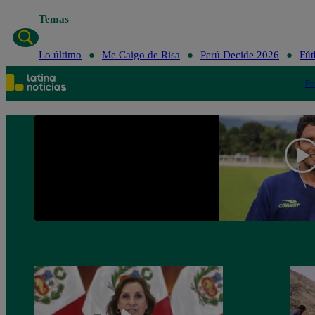
Temas
Lo último
Me C
Lo último
Me Caigo de Risa
Perú Decide 2026
Fút
Po