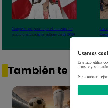
Congreso: proponen que el aumento del
Las c
salario presidencial se aplique desde 2026
Energ
Usamos cook
Este sitio utiliza c
También te puede i
datos se gestionará
Para conocer mejor 