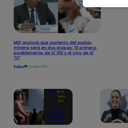
MEF anuncia que aumento del sueldo
mínimo será en dos etapas: "El primero,
posiblemente, de S/ 100 y el otro de S/
70"
Política
07 de agosto 2026
Lima
07 de
agosto
2026
Ola de
calor se
extiende
hasta el
lunes 10
de