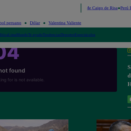
Lo último
Me Caigo de Risa
Perú D
bol peruano
Dólar
Valentina Valiente
lítica
Lima
Mundo
Te ayudo
Tendencias
Deportes
Espectáculos
S
d
H