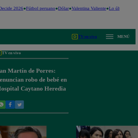
ecide 2026
Fútbol peruano
Dólar
Valentina Valiente
Lo último
Me C
TV en vivo
MENÚ
TV en vivo
an Martín de Porres:
enuncian robo de bebé en
ospital Caytano Heredia