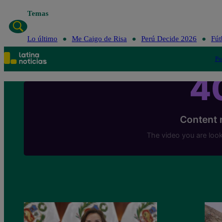
Temas
Lo último
Me Caigo de Risa
Perú Decide 2026
Fút
Po