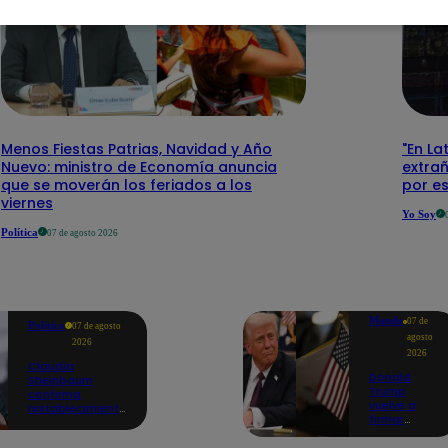
Menos Fiestas Patrias, Navidad y Año
"En La
Nuevo: ministro de Economía anuncia
extra
que se moverán los feriados a los
por e
viernes
Yo Soy
Política
07 de agosto 2026
Mundo
07 de
Política
07 de agosto
agosto
2026
2026
Claudia
Donald
Sheinbaum
Trump
confirma
vuelve a
restablecimiento
firmar
de las
decretos
reacciones con
para limitar