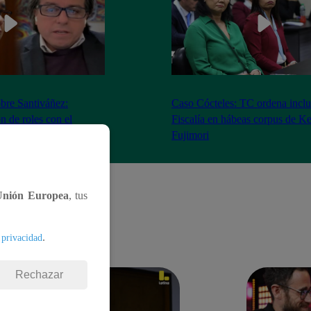
bre Santiváñez:
Caso Cócteles: TC ordena inclu
n de roles con el
Fiscalía en hábeas corpus de K
denta”
Fujimori
Unión Europea
, tus
.
 privacidad
Rechazar