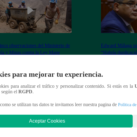
inco observaciones del Ministerio de
Edward Málaga so
ía y Minas contra la Ley Mape
“Habría duplicació
Premier o la Presi
ies para mejorar tu experiencia.
ookies para analizar el tráfico y personalizar contenido. Si estás en la
n según el
RGPD
.
nteresar
como se utilizan tus datos te invitamos leer nuestra pagina de
Política de
Aceptar Cookies