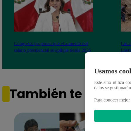
Congreso: proponen que el aumento del
Las c
salario presidencial se aplique desde 2026
Energ
Usamos cook
Este sitio utiliza c
datos se gestionará
También te puede i
Para conocer mejor 