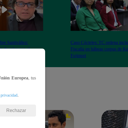
bre Santiváñez:
Caso Cócteles: TC ordena inclu
n de roles con el
Fiscalía en hábeas corpus de K
denta”
Fujimori
Unión Europea
, tus
.
 privacidad
Rechazar