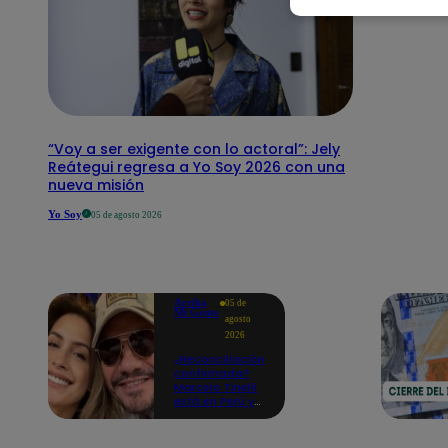
“Voy a ser exigente con lo actoral”: Jely
Reátegui regresa a Yo Soy 2026 con una
nueva misión
Yo Soy
05 de agosto 2026
Arriba
05 de
Mi Gente
agosto
2026
¿Reconciliación
confirmada?
Marcelo Tinelli
está en Perú y
se reencuentra
con Milett
Figueroa