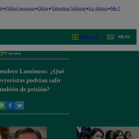
6
Fútbol peruano
Dólar
Valentina Valiente
Lo último
Me Caigo de Ri
TV en vivo
MENÚ
TV en vivo
endero Luminoso: ¿Qué
erroristas podrían salir
ambién de prisión?