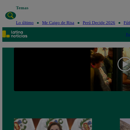
Temas
Lo último
Me Caigo de Risa
Perú Decide 2026
Fút
Po