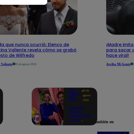
da que nunca ocurrió: Elenco de
¡Madre imita
tina Valiente revela cómo se grabó
para sacar a
esto de Wilfredo
hace viral!
 Valiente
Arriba Mi Gente
05 de agosto 2026
ME
05 de
CAIGO
agosto
DE
RISA
2026
Eduardo
Romay
desató risas
con su
Encuéntranos también en
inesperada
frase en el
Escenario