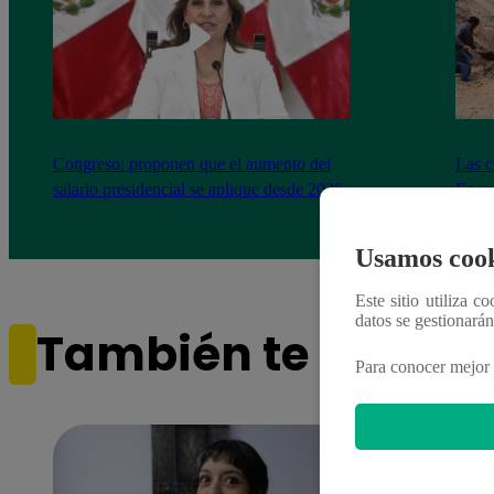
Congreso: proponen que el aumento del
Las c
salario presidencial se aplique desde 2026
Energ
Usamos cook
Este sitio utiliza c
datos se gestionará
También te puede i
Para conocer mejor 