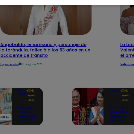
Angobaldo, empresario y personaje de
La bo
la farándula, falleció a los 63 años en un
Valen
accidente de tránsito
el arr
Espectáculos
Valentina
05 de agosto 2026
Te
Política
05 de
05 de
ayudo
agosto
agosto
2026
2026
Dólar en
Canciller
Perú: a
sobre visita
cuánto se
del papa
cotizó el
León XIV:
cierre de
“Keiko
hoy, 5 de
Fujimori lo
agosto de
recibirá en