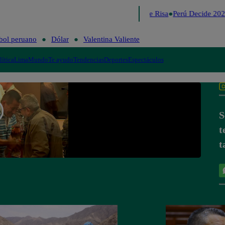
Lo último
Me Caigo de Risa
Perú Decide 202
bol peruano
Dólar
Valentina Valiente
lítica
Lima
Mundo
Te ayudo
Tendencias
Deportes
Espectáculos
S
t
t