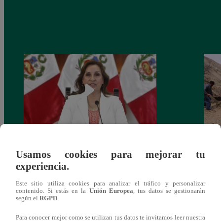
Congreso: proponen que el aumento del
Las c
Usamos cookies para mejorar tu
salario presidencial se aplique desde 2026
Energ
experiencia.
Este sitio utiliza cookies para analizar el tráfico y personalizar
contenido. Si estás en la
Unión Europea
, tus datos se gestionarán
según el
RGPD
.
Para conocer mejor como se utilizan tus datos te invitamos leer nuestra