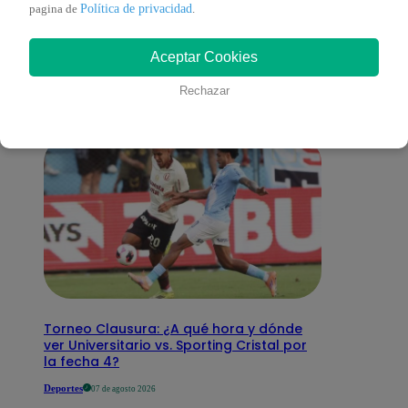
También te puede
Política de privacidad
pagina de
.
Aceptar Cookies
interesar
Rechazar
Torneo Clausura: ¿A qué hora y dónde
ver Universitario vs. Sporting Cristal por
la fecha 4?
Deportes
07 de agosto 2026