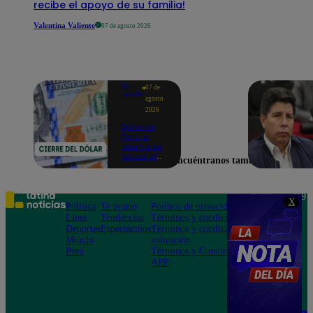
recibe el apoyo de su familia!
Valentina Valiente
07 de agosto 2026
Te
07 de
ayudo
agosto
2026
Dólar en
Perú: a
cuánto se
cotizó el
Encuéntranos también en
cierre de
hoy, 7 de
agosto de
2026
Teléfono: 219
X
Política
Te ayudo
Política de privacidad
1000
Lima
Tendencias
Términos y condiciones
Av. San
Deportes
Espectáculos
Términos y condiciones
Felipe 968
Mundo
aplicación
Jesús María
Perú
Términos y Condiciones
APP