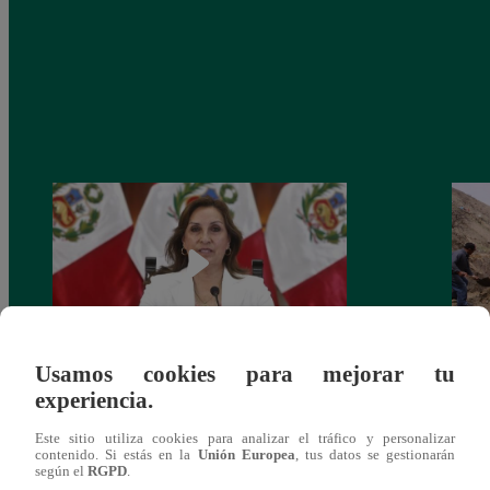
Usamos cookies para mejorar tu
Congreso: proponen que el aumento del
Las c
experiencia.
salario presidencial se aplique desde 2026
Energ
Este sitio utiliza cookies para analizar el tráfico y personalizar
contenido. Si estás en la
Unión Europea
, tus datos se gestionarán
según el
RGPD
.