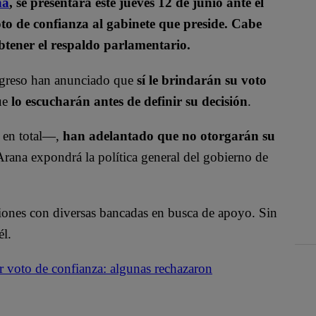
na
, se presentará este jueves 12 de junio ante el
oto de confianza al gabinete que preside. Cabe
btener el respaldo parlamentario.
greso han anunciado que
sí le brindarán su voto
ue
lo escucharán antes de definir su decisión
.
 en total—,
han adelantado que no otorgarán su
Arana expondrá la política general del gobierno de
niones con diversas bancadas en busca de apoyo. Sin
él.
 voto de confianza: algunas rechazaron