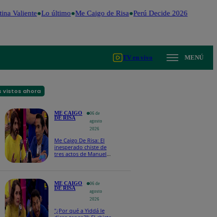
na Valiente
Lo último
Me Caigo de Risa
Perú Decide 2026
Fútbol pe
TV en vivo
MENÚ
 vistos ahora
ME CAIGO
06 de
DE RISA
agosto
2026
Me Caigo De Risa: El
inesperado chiste de
tres actos de Manuel
Gold que hizo
explotar a todo el set
ME CAIGO
06 de
DE RISA
agosto
2026
"¿Por qué a Yiddá le