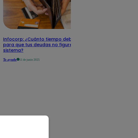
Infocorp: ¿Cuánto tiempo debe pasar
para que tus deudas no figuren en su
sistema?
Te ayudo
11 de junio 2025