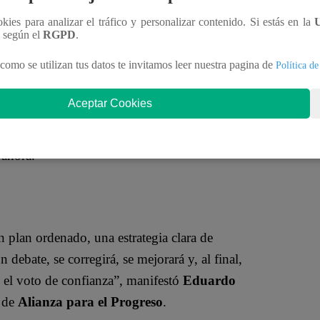
ookies para analizar el tráfico y personalizar contenido. Si estás en la
n según el
RGPD
.
como se utilizan tus datos te invitamos leer nuestra pagina de
Política de
Aceptar Cookies
alacios
y
Edward Málaga
, quienes también han
 ahora.
n plan ordenado, una estrategia clara de
debate, se corregirá, se mejorará y, al final,
e el voto de confianza”, manifestó
Eduardo
o de
Alianza para el Progreso
.