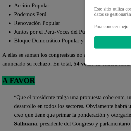
Acción Popular
Este sitio utiliza c
Podemos Perú
datos se gestionará
Renovación Popular
Para conocer mejor 
Juntos por el Perú-Voces del Pueblo
Bloque Democrático Popular y Bancada Socialista
A ellas se suman los congresistas no agrupados
Margot P
anunciado su rechazo. En total,
54 votos en contra
hasta
A FAVOR
“Que el presidente traiga una propuesta coherente, u
desarrollo en todos los sectores. Obviamente habrá un 
creo que tiene que primar la ponderación y otorgarl
Salhuana
, presidente del Congreso y parlamentari