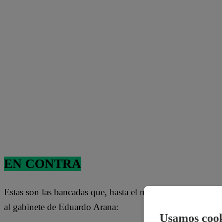
EN CONTRA
Estas son las bancadas que, hasta el momento, han adela
al gabinete de Eduardo Arana:
Usamos cook