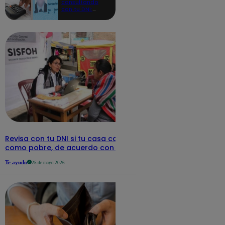
consultando
con tu DNI:
aquí los
detalles
Revisa con tu DNI si tu casa califica
como pobre, de acuerdo con el Sisfoh
Te ayudo
25 de mayo 2026