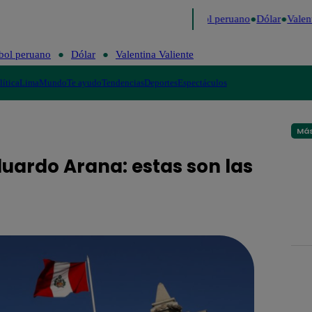
o
Me Caigo de Risa
Perú Decide 2026
Fútbol peruano
Dólar
Valenti
bol peruano
Dólar
Valentina Valiente
lítica
Lima
Mundo
Te ayudo
Tendencias
Deportes
Espectáculos
Más
duardo Arana: estas son las