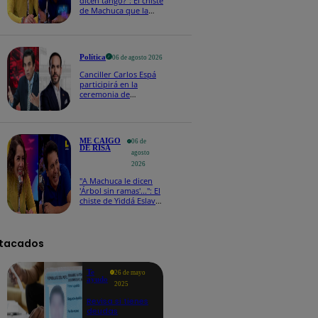
dicen tango?": El chiste
de Machuca que la
hizo reaccionar así en
Me caigo de risa
Política
06 de agosto 2026
Canciller Carlos Espá
participirá en la
ceremonia de
posesión presidencial
de Abelardo de la
Espriella en Colombia
ME CAIGO
06 de
DE RISA
agosto
2026
"A Machuca le dicen
'Árbol sin ramas'...": El
chiste de Yiddá Eslava
que hizo explotar de
risa a todos
tacados
Te
26 de mayo
ayudo
2025
Revisa si tienes
deudas