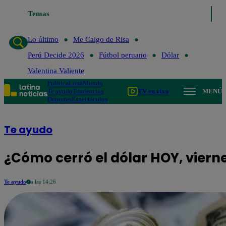
Lo último
Temas
Me Caigo de Risa
Perú Decide 2026
Fútbol peruano
D
Lo último
Me Caigo de Risa
Perú Decide 2026
Fútbol peruano
Dólar
Valentina Valiente
Política
Lima
Mundo
Te ayudo
Tendencias
TV en vivo
MENÚ
Deportes
Espectáculos
Te ayudo
¿Cómo cerró el dólar HOY, vierne
Te ayudo
a las 14:26