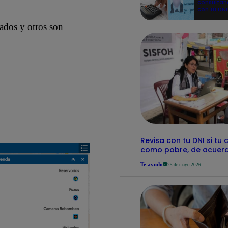
consulta
con tu DNI
aquí los
detalles
mados y otros son
Revisa con tu DNI si tu 
como pobre, de acuerd
Te ayudo
25 de mayo 2026