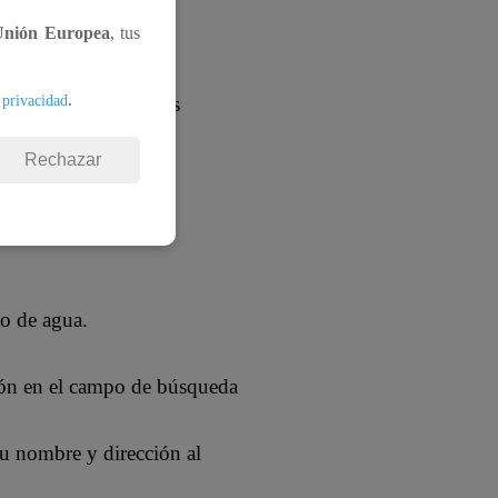
Unión Europea
, tus
, alcantarillado y
.
 privacidad
n 1962 y es una de las
Rechazar
bo de agua.
ción en el campo de búsqueda
u nombre y dirección al