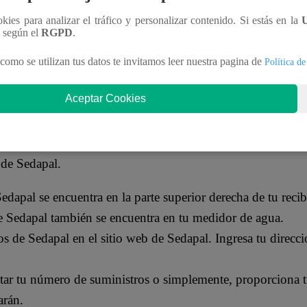
ookies para analizar el tráfico y personalizar contenido. Si estás en la
n según el
RGPD
.
lado de Perú. Se encarga de brindar servicios de agua potable
como se utilizan tus datos te invitamos leer nuestra pagina de
Política de
la capital del país, Lima, y sus alrededores. Fue fundada e
Aceptar Cookies
ISTRO DE SEDAPAL
 de Sedapal.
dapal se encuentra en la parte superior derecha de tu reci
 Sedapal también se encuentra en tu medidor de agua.
os de Sedapal en el sitio web de Sedapal. Ingresa tu direc
tar tu número de suministros o simplemente, proporciona t
arán.