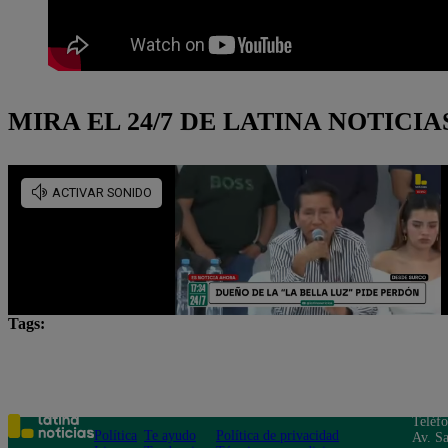
MIRA EL 24/7 DE LATINA NOTICIA
Tags:
Corte de Agua
Distritos
Lima Metropolitana
Teléf
Política
Te ayudo
Política de privacidad
Av. Sa