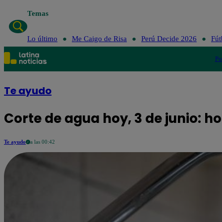
Temas
Lo último
Me Caigo de Risa
Perú Decide 2026
Fút
Po
Te ayudo
Corte de agua hoy, 3 de junio: ho
Te ayudo
a las 00:42