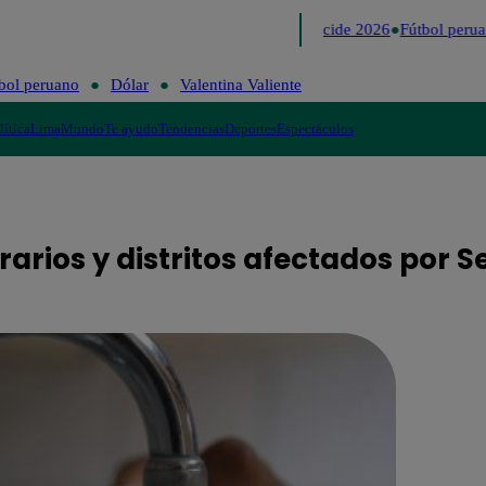
Lo último
Me Caigo de Risa
Perú Decide 2026
Fútbol peruan
bol peruano
Dólar
Valentina Valiente
lítica
Lima
Mundo
Te ayudo
Tendencias
Deportes
Espectáculos
rarios y distritos afectados por 