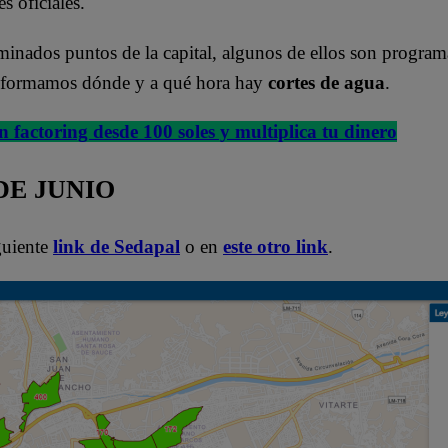
s oficiales.
rminados puntos de la capital, algunos de ellos son progra
nformamos dónde y a qué hora hay
cortes de agua
.
n factoring desde 100 soles y multiplica tu dinero
DE JUNIO
iguiente
link de Sedapal
o en
este otro link
.