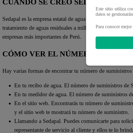
CUÁNDO SE CREÓ SEDAPAL
Este sitio utiliza c
datos se gestionará
Sedapal es la empresa estatal de agua potable y alcantaril
Para conocer mejor 
tratamiento de aguas residuales a millones de personas en 
empresas más importantes de Perú.
CÓMO VER EL NÚMERO DE SUMIN
Hay varias formas de encontrar tu número de suministros
En tu recibo de agua. El número de suministros de Se
En tu medidor de agua. El número de suministros de
En el sitio web. Encontrarás tu número de suministr
y el sitio web te mostrará tu número de suministro.
Llamando a Sedapal. Puedes comunicarte para solici
representante de servicio al cliente y ellos te lo brind