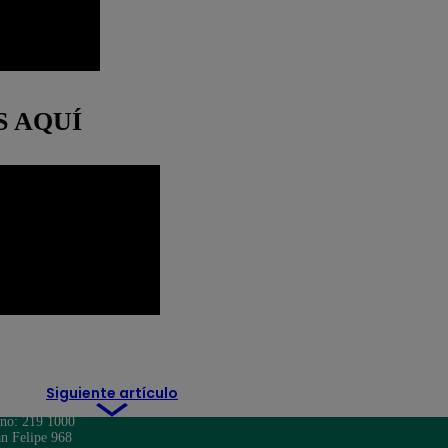
S AQUÍ
Sedapal
Siguiente artículo
ono: 219 1000
n Felipe 968