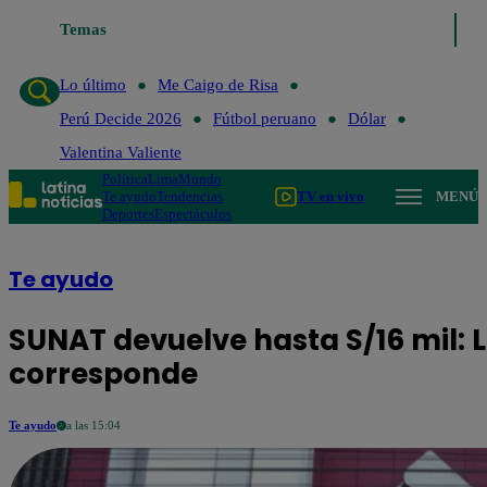
Temas
Lo último
Me Caigo de Risa
Lo último
Me Caigo de Risa
Perú Decide 2026
Fútbol peruano
Dólar
Valentina Valiente
Política
Lima
Mundo
Te ayudo
Tendencias
TV en vivo
MENÚ
Deportes
Espectáculos
Te ayudo
SUNAT devuelve hasta S/16 mil: L
corresponde
Te ayudo
a las 15:04