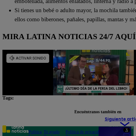
embotellada, alimentos enlatados, linterna y radio a p
Si tienes un bebé o adulto mayor, la mochila tambié
ellos como biberones, pañales, papillas, mantas y má
MIRA LATINA NOTICIAS 24/7 AQUÍ
Tags:
IGP
Latina Noticias
Lo último
noticias
Encuéntranos también en
Siguiente artí
Teléfono: 219
X
Política
Te ayudo
Política de privacidad
1000