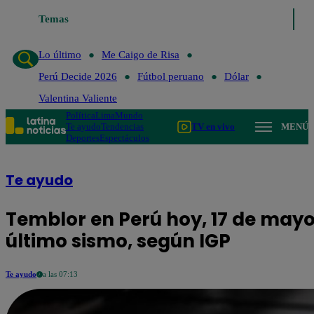
Lo último
Temas
Me Caigo de Risa
Perú Decide 2026
Fútbol peruano
Dó
Lo último
Me Caigo de Risa
Perú Decide 2026
Fútbol peruano
Dólar
Valentina Valiente
Política
Lima
Mundo
Te ayudo
Tendencias
TV en vivo
MENÚ
Deportes
Espectáculos
Te ayudo
Temblor en Perú hoy, 17 de mayo:
último sismo, según IGP
Te ayudo
a las 07:13