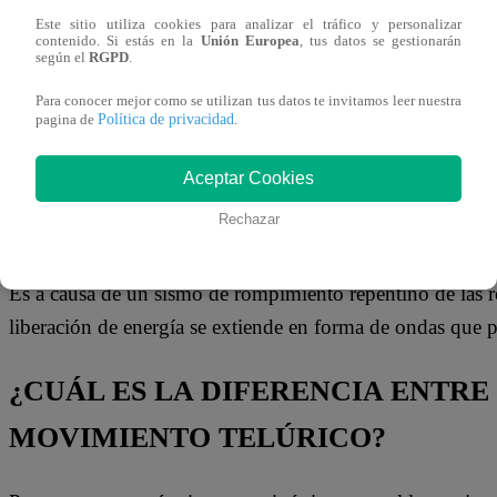
Ambiente que fue creado con la finalidad de que aplique Ge
Este sitio utiliza cookies para analizar el tráfico y personalizar
contenido. Si estás en la
Unión Europea
, tus datos se gestionarán
de estudiar todos los fenómenos relacionados con la estruc
según el
RGPD
.
la Tierra.
Para conocer mejor como se utilizan tus datos te invitamos leer nuestra
Política de privacidad
pagina de
.
El IGP tiene la capacidad de servir a las necesidades del 
Vulcanología y el Estudio de El Niño.
Aceptar Cookies
Rechazar
¿CÓMO SE PRODUCE UN TEMBLOR
Es a causa de un sismo de rompimiento repentino de las roca
liberación de energía se extiende en forma de ondas que
¿CUÁL ES LA DIFERENCIA ENTRE
MOVIMIENTO TELÚRICO?