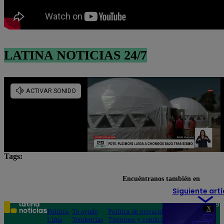
LATINA NOTICIAS 24/7
Tags:
Horóscopo
Horóscopo de hoy
horóscopo gratis
Encuéntranos también en
Siguiente artí
Teléfono: 219
X
Política
Te ayudo
Política de privacidad
1000
Lima
Tendencias
Términos y condiciones
Av. San