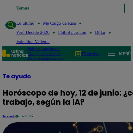
Temas
Lo último
Me Caigo de Risa
Perú Decid
Lo último
Me Caigo de Risa
Perú Decide 2026
Fútbol peruano
Dólar
Valentina Valiente
Política
Lima
Mundo
Te ayudo
Tendencias
TV en vivo
MENÚ
Deportes
Espectáculos
Te ayudo
Horóscopo de hoy, 12 de junio: ¿
trabajo, según la IA?
Te ayudo
a las 08:05