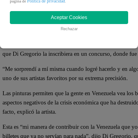
Política de privacidad
pagina de
.
En una de sus pinturas, Di Gregorio utilizó un billete ros
Aceptar Cookies
que representa a una mujer semidesnuda en una de las obra
italiano Rafael.
Rechazar
La réplica de la pintura se exhibirá en una exposición vi
que Di Gregorio la inscribiera en un concurso, donde fue
“Me sorprendí a mí misma cuando logré hacerlo y en algo
uno de sus artistas favoritos por su extrema precisión.
Las pinturas permiten que la gente en Venezuela vea los bi
aspectos negativos de la crisis económica que ha destruido
facto, explicó la artista.
Esta es “mi manera de contribuir con la Venezuela que yo
billetes que ya no servían para nada”, dijo Di Gregorio, q