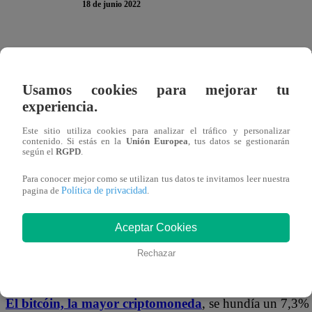
18 de junio 2022
18 de junio (Reuters) – El bitcóin caía por debajo del ni
bajo en 18 meses, extendiendo su caída ya que los inverso
Usamos cookies para mejorar tu
problemas en la industria y mientras continuaba el retroce
experiencia.
El sector de la moneda digital ha sido golpeado esta sem
Este sitio utiliza cookies para analizar el tráfico y personalizar
contenido. Si estás en la
Unión Europea
, tus datos se gestionarán
criptomonedas Celsius congeló los retiros y transferencias
según el
RGPD
.
criptomonedas comenzaron a despedir empleados y hubo 
Para conocer mejor como se utilizan tus datos te invitamos leer nuestra
Política de privacidad
criptomonedas tuvo problemas.
pagina de
.
Se ha producido junto con una caída en los mercados burs
Aceptar Cookies
sufriendo la mayor caída porcentual semanal en dos años 
Rechazar
y la creciente probabilidad de recesión.
El bitcóin, la mayor criptomoneda
, se hundía un 7,3% 