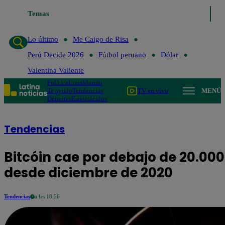
Temas
Lo último
Me Caigo de Risa
Perú Decide 2026
Fútbol p
Lo último
Me Caigo de Risa
Perú Decide 2026
Fútbol peruano
Dólar
Valentina Valiente
Política
Lima
Mundo
Te ayudo
Tendencias
TV en vivo
MENÚ
Deportes
Espectáculos
Tendencias
Bitcóin cae por debajo de 20.000
desde diciembre de 2020
Tendencias
a las 18:56