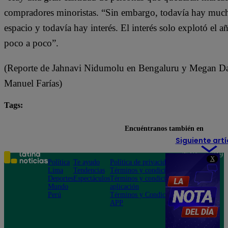
compradores minoristas. “Sin embargo, todavía hay mucha
espacio y todavía hay interés. El interés solo explotó el
poco a poco”.
(Reporte de Jahnavi Nidumolu en Bengaluru y Megan Da
Manuel Farías)
Tags:
Bitcóin
destacada minuto
dólares
valores
Encuéntranos también en
Siguiente artí
Teléfono: 219
X
Política
Te ayudo
Política de privacidad
1000
Lima
Tendencias
Términos y condiciones
Av. San
Deportes
Espectáculos
Términos y condiciones
Felipe 968
Mundo
aplicación
Jesús María
Perú
Términos y Condiciones
APP