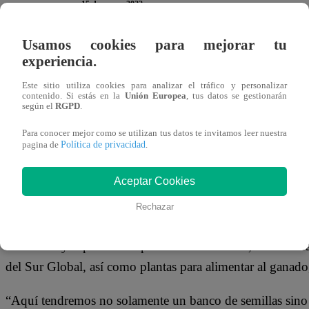
15 de marzo 2022
Usamos cookies para mejorar tu
BOGOTÁ, 15 mar (Reuters) – El presidente de Colombia,
experiencia.
genético para custodiar las colecciones de semillas de fri
Este sitio utiliza cookies para analizar el tráfico y personalizar
proyecto destinado a apoyar la seguridad alimentaria y nut
contenido. Si estás en la
Unión Europea
, tus datos se gestionarán
según el
RGPD
.
Según el Grupo Consultivo para la Investigación Agrícol
Para conocer mejor como se utilizan tus datos te invitamos leer nuestra
Política de privacidad
pagina de
.
de alimentos y la caída de la producción de cultivos en m
investigadores deben sembrar nuevas variedades de plantas
Aceptar Cookies
temperatura y los fenómenos meteorológicos extremos.
Rechazar
El banco “Semillas del Futuro”, ubicado en Palmira, cerca
Colombia y capital del departamento del Valle, conservar
del Sur Global, así como plantas para alimentar al gana
“Aquí tendremos no solamente un banco de semillas sino u