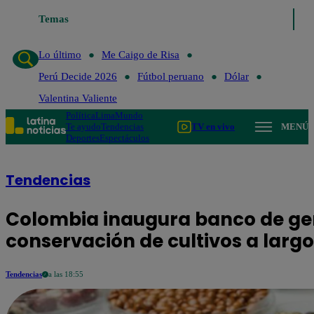
Temas
Lo último
Me Caigo de Risa
Perú D
Lo último
Me Caigo de Risa
Perú Decide 2026
Fútbol peruano
Dólar
Valentina Valiente
Política
Lima
Mundo
Te ayudo
Tendencias
TV en vivo
MENÚ
Deportes
Espectáculos
Tendencias
Colombia inaugura banco de g
conservación de cultivos a largo
Tendencias
a las 18:55