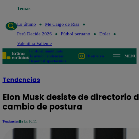
Lo último
Temas
Me Caigo de Risa
Perú Decide 2026
Fútbol perua
Lo último
Me Caigo de Risa
Perú Decide 2026
Fútbol peruano
Dólar
Valentina Valiente
Política
Lima
Mundo
Te ayudo
Tendencias
TV en vivo
MENÚ
Deportes
Espectáculos
Tendencias
Elon Musk desiste de directorio 
cambio de postura
Tendencias
a las 16:11