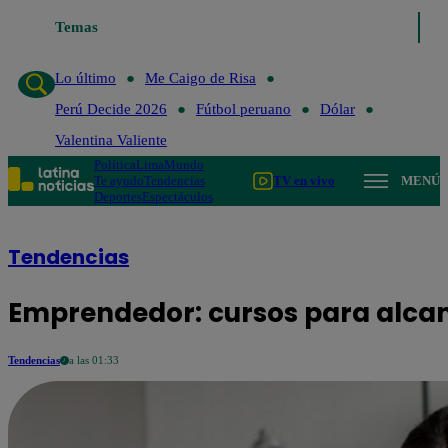
Temas
Lo último
Me Caigo de 
Lo último
Me Caigo de Risa
Perú Decide 2026
Fútbol peruano
Dólar
Valentina Valiente
Política
Lima
Mundo
Te ayudo
Tendencias
TV en vivo
MENÚ
Deportes
Espectáculos
Tendencias
Emprendedor: cursos para alcanz
Tendencias
a las 01:33