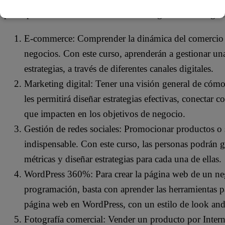
para aprovechar al máximo el mundo digital en los negoc
E-commerce: Comprender la dinámica del comercio el
negocios. Con este curso, aprenderán a gestionar una 
estrategias, a través de diferentes canales digitales.
Marketing digital: Tener una visión general de cómo
les permitirá diseñar estrategias efectivas, conectar c
que impacten en los objetivos de negocio.
Gestión de redes sociales: Promocionar productos o s
indispensable. Con este curso, las personas podrán ge
métricas y diseñar estrategias para cada una de ellas.
WordPress 360%: Para crear la página web de un neg
programación, basta con aprender las herramientas p
página web en WordPress, con un estilo de look and 
Fotografía comercial: Vender un producto por Intern