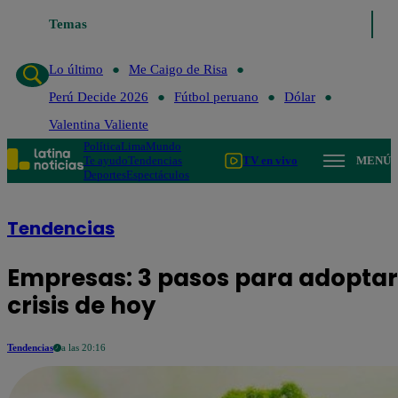
Temas
Lo último
Me Caigo de Risa
Perú Decide 2026
Fút
Lo último
Me Caigo de Risa
Perú Decide 2026
Fútbol peruano
Dólar
Valentina Valiente
Política
Lima
Mundo
Te ayudo
Tendencias
TV en vivo
MENÚ
Deportes
Espectáculos
Tendencias
Empresas: 3 pasos para adoptar l
crisis de hoy
Tendencias
a las 20:16