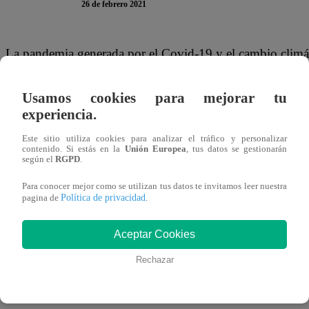
26 de febrero 2021
La pandemia generada por el Covid-19 y el cambio climát
afrontamos hoy, y que mayor repercusión tienen en nuestra
PBI mundial cayó en -4.2%, según la Organización para 
Usamos cookies para mejorar tu
experiencia.
Bajo ese contexto, es vital que las empresas peruanas ado
Este sitio utiliza cookies para analizar el tráfico y personalizar
de resistir, aprender, adaptarse, transformarse y recuperar
contenido. Si estás en la
Unión Europea
, tus datos se gestionarán
según el
RGPD
.
riesgos en oportunidades de negocios con impacto posit
Para conocer mejor como se utilizan tus datos te invitamos leer nuestra
transición hacia economías resilientes y bajas en emision
Política de privacidad
pagina de
.
empleos antes del 2030.
Aceptar Cookies
Pero, ¿cómo pueden convertirse en resilientes las empres
Rechazar
plataforma que promueve la acción climática en el sector 
pasos indispensables para lograrlo: