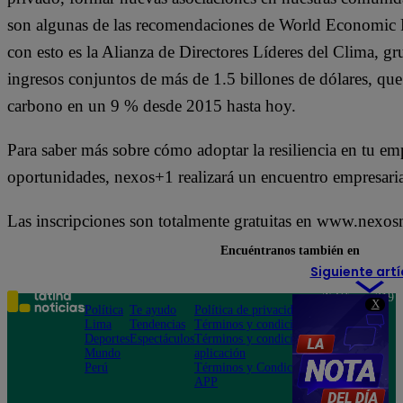
son algunas de las recomendaciones de World Economic 
con esto es la Alianza de Directores Líderes del Clima, g
ingresos conjuntos de más de 1.5 billones de dólares, que
carbono en un 9 % desde 2015 hasta hoy.
Para saber más sobre cómo adoptar la resiliencia en tu emp
oportunidades, nexos+1 realizará un encuentro empresarial
Las inscripciones son totalmente gratuitas en www.nexo
Encuéntranos también en
Siguiente artí
Teléfono: 219
X
Política
Te ayudo
Política de privacidad
1000
Lima
Tendencias
Términos y condiciones
Av. San
Deportes
Espectáculos
Términos y condiciones
Felipe 968
Mundo
aplicación
Jesús María
Perú
Términos y Condiciones
APP