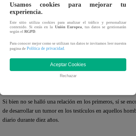
05 de diciembre 2019
Usamos cookies para mejorar tu
experiencia.
Una investigación científica publicada por la Universidad
Este sitio utiliza cookies para analizar el tráfico y personalizar
contenido. Si estás en la
Unión Europea
, tus datos se gestionarán
correlación muy significativa entre el consumo de marihua
según el
RGPD
.
Para conocer mejor como se utilizan tus datos te invitamos leer nuestra
Política de privacidad
pagina de
.
De acuerdo a lo publicado en JAMA Network Open, se ana
Aceptar Cookies
2018 en los que se estudió la aparición de tumores en pul
Rechazar
Si bien no se halló una relación en los primeros, sí se e
de desarrollar un tumor en los testículos en aquellos ho
diario durante diez años.