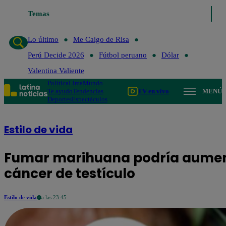
Temas
Lo último
Me Caigo de Risa
Perú 
Lo último
Me Caigo de Risa
Perú Decide 2026
Fútbol peruano
Dólar
Valentina Valiente
Política
Lima
Mundo
Te ayudo
Tendencias
TV en vivo
MENÚ
Deportes
Espectáculos
Estilo de vida
Fumar marihuana podría aument
cáncer de testículo
Estilo de vida
a las 23:45