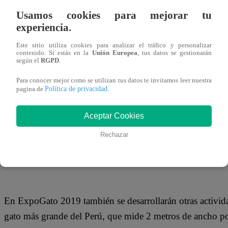
13 de agosto 2019
Usamos cookies para mejorar tu
experiencia.
ExpoGato vuelve con una tercera edición que durará dos d
Este sitio utiliza cookies para analizar el tráfico y personalizar
organizado por Club Felino Peruano (CFP), tendrá lugar
contenido. Si estás en la
Unión Europea
, tus datos se gestionarán
según el
RGPD
.
Angola, en Miraflores.
Para conocer mejor como se utilizan tus datos te invitamos leer nuestra
Política de privacidad
pagina de
.
Aceptar Cookies
En la feria participarán más de cien marcas especializadas
demás accesorios para gatos. Asimismo, asistirán los mejo
Rechazar
felinos.
En ExpoGato 2019 también se desarrollarán otras actividad
gato más grande del Perú, que mide 2 metros de ancho po