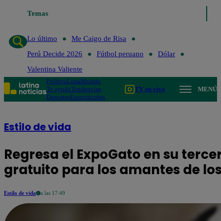
Lo último
Temas
Me Caigo de Risa
Perú Decide 2026
Fútbol peruano
Dó
Lo último
Me Caigo de Risa
Perú Decide 2026
Fútbol peruano
Dólar
Valentina Valiente
Política
Lima
Mundo
Te ayudo
Tendencias
TV en vivo
MENÚ
Deportes
Espectáculos
Estilo de vida
Regresa el ExpoGato en su terce
gratuito para los amantes de lo
Estilo de vida
a las 17:49