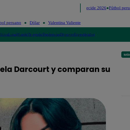
Lo último
Me Caigo de Risa
Perú Decide 2026
Fútbol peru
bol peruano
Dólar
Valentina Valiente
lítica
Lima
Mundo
Te ayudo
Tendencias
Deportes
Espectáculos
Más
iela Darcourt y comparan su