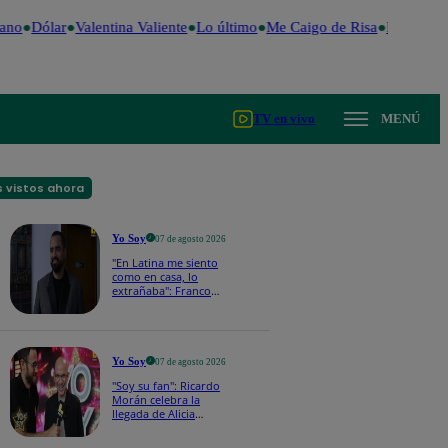
ano
Dólar
Valentina Valiente
Lo último
Me Caigo de Risa
Perú Deci
TV en vivo
MENÚ
 vistos ahora
Yo Soy
07 de agosto 2026
"En Latina me siento
como en casa, lo
extrañaba": Franco
Cabrera emocionado
por estreno de Yo Soy
2026
Yo Soy
07 de agosto 2026
"Soy su fan": Ricardo
Morán celebra la
llegada de Alicia
Mercado a Yo Soy
2026