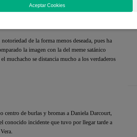
na foto compartida en Facebook en el que se aprecia
Aceptar Cookies
ratar a la cantante Daniela Darcourt.
 notoriedad de la forma menos deseada, pues ha
 comparado la imagen con la del meme satánico
 el muchacho se distancia mucho a los verdaderos
o centro de burlas y bromas a Daniela Darcourt,
l conocido incidente que tuvo por llegar tarde a
 Vera.