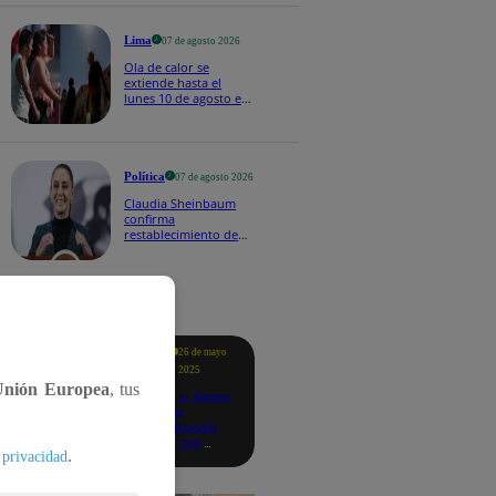
Lima
07 de agosto 2026
Ola de calor se
extiende hasta el
lunes 10 de agosto en
Lima y otras 16
regiones
Política
07 de agosto 2026
Claudia Sheinbaum
confirma
restablecimiento de
las reacciones con
Perú: "Fue un gesto de
buena voluntad hacia
México" | VIDEO
tacados
Te
26 de mayo
ayudo
2025
Unión Europea
, tus
Revisa si tienes
deudas
consultando
con tu DNI:
.
 privacidad
aquí los
detalles