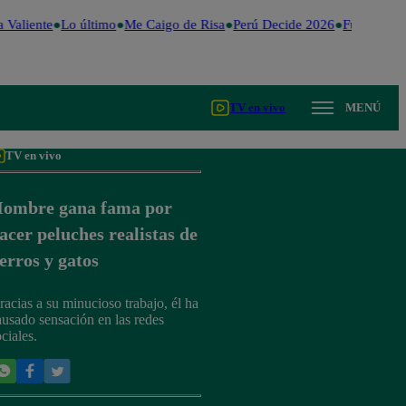
 Valiente
Lo último
Me Caigo de Risa
Perú Decide 2026
Fútbol peru
TV en vivo
MENÚ
TV en vivo
ombre gana fama por
acer peluches realistas de
erros y gatos
racias a su minucioso trabajo, él ha
ausado sensación en las redes
ciales.