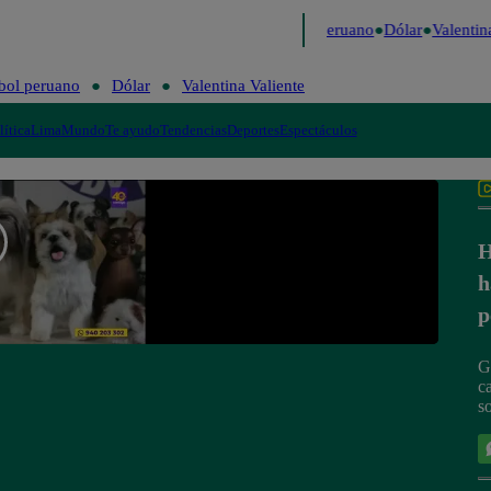
Me Caigo de Risa
Perú Decide 2026
Fútbol peruano
Dólar
Valentina
bol peruano
Dólar
Valentina Valiente
lítica
Lima
Mundo
Te ayudo
Tendencias
Deportes
Espectáculos
H
h
p
G
c
so