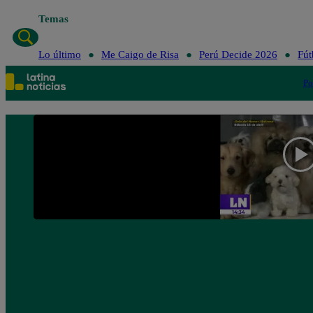
Temas
Lo último
Lo último
Me Caigo de Risa
Perú Decide 2026
Fút
Po