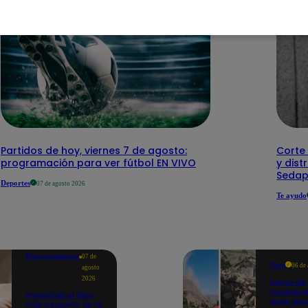
Partidos de hoy, viernes 7 de agosto:
Corte 
programación para ver fútbol EN VIVO
y dist
Sedap
Deportes
07 de agosto 2026
Te ayudo
Entretenimiento
07 de
Perú
06 de
agosto
2026
Sismo de
magnitud
Presentan el libro
Junín dej
más pequeño de la