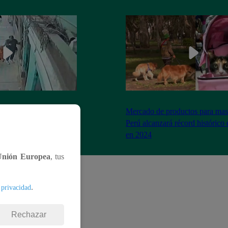
a tras brutal ataque de
Mercado de productos para mas
ictoria
Perú alcanzará récord histórico 
en 2024
Unión Europea
, tus
.
 privacidad
Rechazar