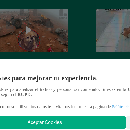
to sobrevive a caída de helicóptero
Mujer resulta herid
 permanece junto al cuerpo de su
dos perros en La V
o
ies para mejorar tu experiencia.
ookies para analizar el tráfico y personalizar contenido. Si estás en la
n según el
RGPD
.
como se utilizan tus datos te invitamos leer nuestra pagina de
Política de
nteresar
Aceptar Cookies