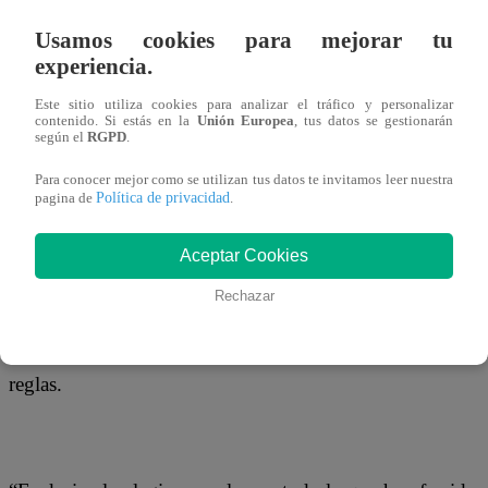
utilizado en el aula.
Usamos cookies para mejorar tu
experiencia.
Este sitio utiliza cookies para analizar el tráfico y personalizar
Ana Peña, gerente de Supervisión y fiscalización de Ind
contenido. Si estás en la
Unión Europea
, tus datos se gestionarán
según el
RGPD
.
se eligen los textos escolares y en esta elección participa
Apafa o a través del comité del aula. Entonces, si no ti
Para conocer mejor como se utilizan tus datos te invitamos leer nuestra
Política de privacidad
pagina de
.
levanten la mano y activen la vigilancia ciudadana”.
Aceptar Cookies
Rechazar
En entrevista con Andina al Día de Andina Canal Online, l
los padres de familia debe existir la confianza necesaria p
reglas.