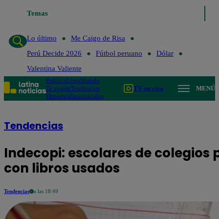
Caigo de Risa
Temas
Perú Decide 2026
Fútbol peruano
Dólar
Valentina Val
Lo último
Me Caigo de Risa
Perú Decide 2026
Fútbol peruano
Dólar
Valentina Valiente
Política
Lima
Mundo
Te ayudo
Tendencias
TV en vivo
MENÚ
Deportes
Espectáculos
Tendencias
Indecopi: escolares de colegios
con libros usados
Tendencias
a las 18:49