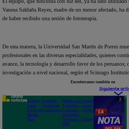
El equipo, que funciona con luz led, ya ha sido utilizado 
Vanesa Saldaña Reyes, madre de un menor afectado, ha d
de haber recibido una sesión de fototerapia.
De esta manera, la Universidad San Martín de Porres mues
profesionales en las diversas especialidades, quienes con
avance, la tecnología y desarrollo favor de los peruanos; 
investigación a nivel nacional, según el Scimago Institu
Encuéntranos también en
Siguiente artí
Teléfono: 219
X
Política
Te ayudo
Política de privacidad
1000
Lima
Tendencias
Términos y condiciones
Av. San
Deportes
Espectáculos
Términos y condiciones
Felipe 968
Mundo
aplicación
Jesús María
Perú
Términos y Condiciones
APP