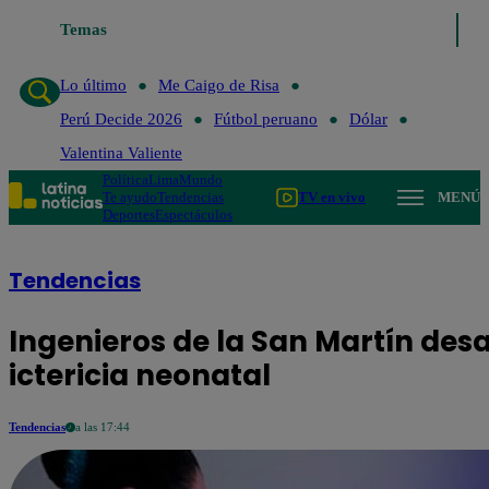
Temas
Lo último
Me Caigo de Risa
Perú Decide 20
Lo último
Me Caigo de Risa
Perú Decide 2026
Fútbol peruano
Dólar
Valentina Valiente
Política
Lima
Mundo
Te ayudo
Tendencias
TV en vivo
MENÚ
Deportes
Espectáculos
Tendencias
Ingenieros de la San Martín desa
ictericia neonatal
Tendencias
a las 17:44