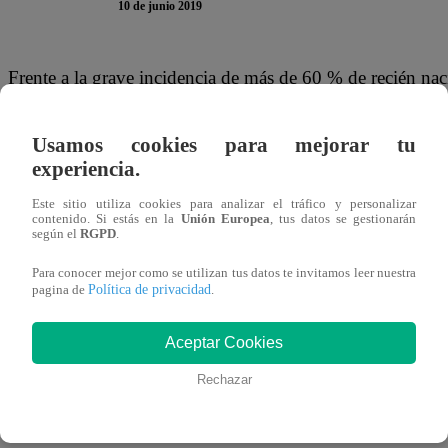
10 de junio 2019
Frente a la grave incidencia de más de 60 % de recién nac
nuestro país, un grupo de ingenieros egresado de las facul
Universidad San Martín de Porres, preocupados por esta 
Usamos cookies para mejorar tu
equipo de fototerapia, que permite brindar una solución efi
experiencia.
los equipos convencionales ya existentes en el mercado.
Este sitio utiliza cookies para analizar el tráfico y personalizar
contenido. Si estás en la
Unión Europea
, tus datos se gestionarán
según el
RGPD
.
Para conocer mejor como se utilizan tus datos te invitamos leer nuestra
Política de privacidad
pagina de
.
Este maravilloso equipo humano está liderado por los in
Bravo, quienes -en una búsqueda por brindar una mejor cal
Aceptar Cookies
innovador aparato médico, cuyo principal objetivo es deg
Rechazar
los menores afectados en el menor tiempo posible de expos