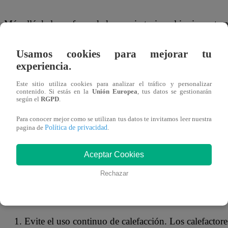
Más allá de las enfermedades respiratorias, el invierno ta
visión. El viento ―sumado al uso de sistemas de calefacc
Usamos cookies para mejorar tu
que nuestros ojos necesitan para su correcto funcionamie
experiencia.
“Cuando hay bajas temperaturas, se presentan más casos d
Este sitio utiliza cookies para analizar el tráfico y personalizar
contenido. Si estás en la
Unión Europea
, tus datos se gestionarán
vienen a la consulta por este motivo. Esta enfermedad se 
según el
RGPD
.
lagrimal, lo que causa una sensación de arenilla al interio
Para conocer mejor como se utilizan tus datos te invitamos leer nuestra
trata, puede llegar a producir fatiga visual, visión borrosa
Política de privacidad
pagina de
.
comenta el Dr. Juan Carlos Corbera, especialista de Oftálm
Aceptar Cookies
por su ética, precisión y trato humano.
Rechazar
El oftalmólogo brinda cuatro recomendaciones para no pa
la temporada de frío:
Evite el uso continuo de calefacción. Los calefacto