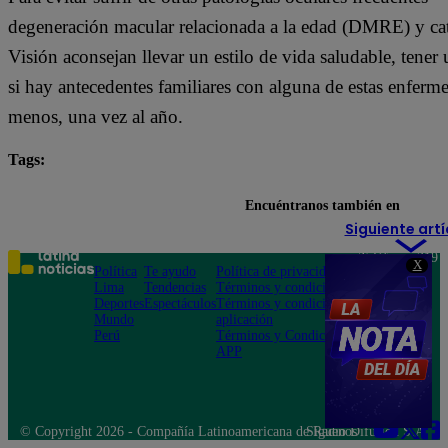
degeneración macular relacionada a la edad (DMRE) y cata
Visión aconsejan llevar un estilo de vida saludable, tener 
si hay antecedentes familiares con alguna de estas enferme
menos, una vez al año.
Tags:
consejos
invierno
ojos
recomendaciones
Encuéntranos también en
Siguiente artí
Teléfono: 219
X
Política
Te ayudo
Política de privacidad
1000
Lima
Tendencias
Términos y condiciones
Av. San
Deportes
Espectáculos
Términos y condiciones
Felipe 968
Mundo
aplicación
Jesús María
Perú
Términos y Condiciones
APP
© Copyright 2026 - Compañía Latinoamericana de Radio Difusión S.A.
Síguenos