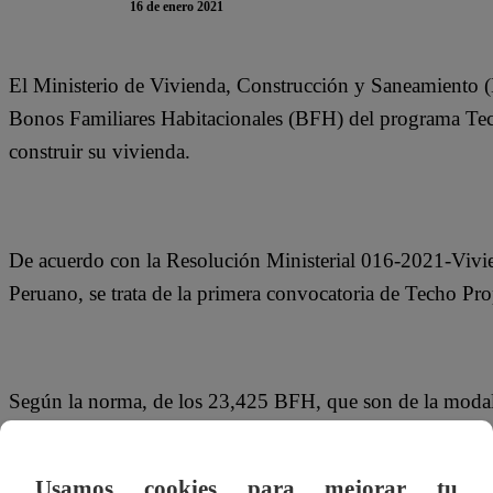
16 de enero 2021
El Ministerio de Vivienda, Construcción y Saneamiento
Bonos Familiares Habitacionales (BFH) del programa Tech
construir su vivienda.
De acuerdo con la Resolución Ministerial 016-2021-Vivien
Peruano, se trata de la primera convocatoria de Techo Pro
Según la norma, de los 23,425 BFH, que son de la modali
14,000 están dirigidos a los grupos familiares excedente
por Resolución Ministerial 131-2020-Vivienda julio del 
Usamos cookies para mejorar tu