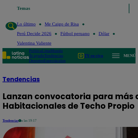
Temas
Lo último
Me Caigo de Risa
Perú Decide 2026
Fú
Lo último
Me Caigo de Risa
Perú Decide 2026
Fútbol peruano
Dólar
Valentina Valiente
Política
Lima
Mundo
Te ayudo
Tendencias
TV en vivo
MENÚ
Deportes
Espectáculos
Tendencias
Lanzan convocatoria para más d
Habitacionales de Techo Propio
Tendencias
a las 19:17