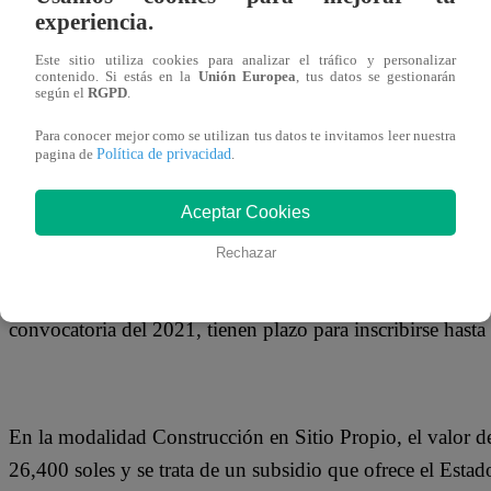
experiencia.
Este sitio utiliza cookies para analizar el tráfico y personalizar
contenido. Si estás en la
Unión Europea
, tus datos se gestionarán
Los otros 9,425 bonos están dirigidos a nuevas familias p
según el
RGPD
.
Para conocer mejor como se utilizan tus datos te invitamos leer nuestra
Política de privacidad
pagina de
.
El monto total asignado para el otorgamiento de estos bo
Aceptar Cookies
Rechazar
La resolución ministerial también establece que las familia
convocatoria del 2021, tienen plazo para inscribirse hasta
En la modalidad Construcción en Sitio Propio, el valor 
26,400 soles y se trata de un subsidio que ofrece el Estad