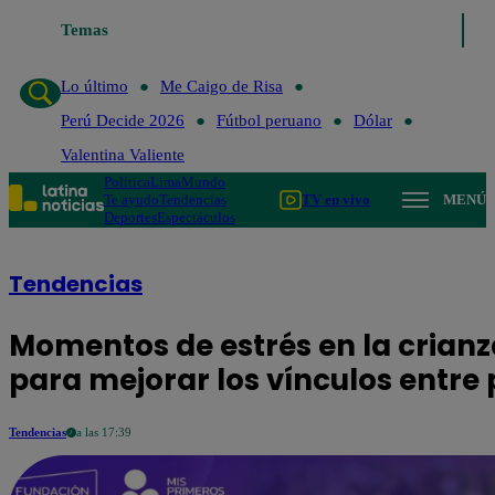
Temas
Lo último
Me 
Lo último
Me Caigo de Risa
Perú Decide 2026
Fútbol peruano
Dólar
Valentina Valiente
Política
Lima
Mundo
Te ayudo
Tendencias
TV en vivo
MENÚ
Deportes
Espectáculos
Tendencias
Momentos de estrés en la crianz
para mejorar los vínculos entre 
Tendencias
a las 17:39