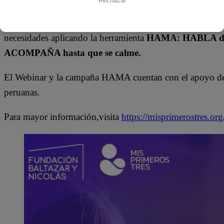
Rechazar
Finalmente, desde Mis Primeros Tres se hace un llamado a
necesidades aplicando la herramienta
HAMA: HABLA de lo
ACOMPAÑA hasta que se calme.
El Webinar y la campaña HAMA cuentan con el apoyo de Lat
peruanas.
Para mayor información,visita
https://misprimerostres.org