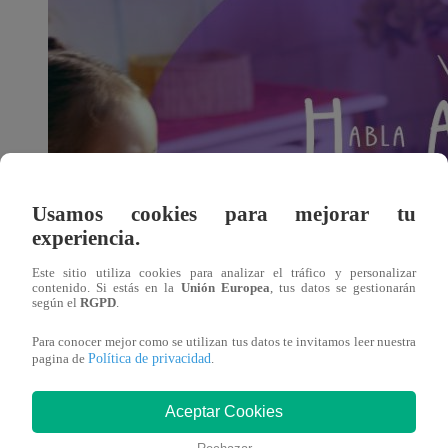
Usamos cookies para mejorar tu
experiencia.
Este sitio utiliza cookies para analizar el tráfico y personalizar
contenido. Si estás en la
Unión Europea
, tus datos se gestionarán
Con el objetivo de orientar a los padres y madres de famili
según el
RGPD
.
niño y el manejo de estrés del niño sin violencia. El webin
Para conocer mejor como se utilizan tus datos te invitamos leer nuestra
Política de privacidad
pagina de
.
través de Facebook Live en los perfiles de Latina.pe 
Aceptar Cookies
A raíz del confinamiento y el cierre de escuelas y otros se
afectada. Por ello,
es importante poner en el foco de la 