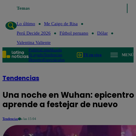
Temas
Lo último
Me Caigo de R
Lo último
Me Caigo de Risa
Perú Decide 2026
Fútbol peruano
Dólar
Valentina Valiente
Política
Lima
Mundo
Te ayudo
Tendencias
TV en vivo
MENÚ
Deportes
Espectáculos
Tendencias
Una noche en Wuhan: epicentro 
aprende a festejar de nuevo
Tendencias
a las 15:04