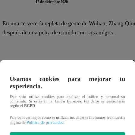
17 de diciembre 2020
En una cervecería repleta de gente de Wuhan, Zhang Qiong
después de una pelea de comida con sus amigos.
“Después de experimentar la primera ola de epidemia en W
viviendo una segunda vida”, dice Zhang, de 29 años, quien
Usamos cookies para mejorar tu
central china que fue el epicentro original de COVID-19.
experiencia.
Este sitio utiliza cookies para analizar el tráfico y personalizar
contenido. Si estás en la
Unión Europea
, tus datos se gestionarán
según el
RGPD
.
Afuera, los asistentes a la fiesta sin mascarillas se despa
Para conocer mejor como se utilizan tus datos te invitamos leer nuestra
ametralladoras de juguete y globos.
Política de privacidad
pagina de
.