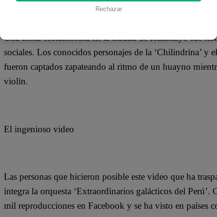
16 de agosto 2019
Rechazar
Una fiesta costumbrista en la ciudad de Huancayo fue tes
sociales. Los conocidos personajes de la ‘Chilindrina’ y el
fueron captados zapateando al ritmo de un huayno mientra
violín.
El ingenioso video
Las personas que hicieron posible este video que ha tras
integra la orquesta ‘Extraordinarios galácticos del Perú’.
mil reproducciones en Facebook y se ha visto en países