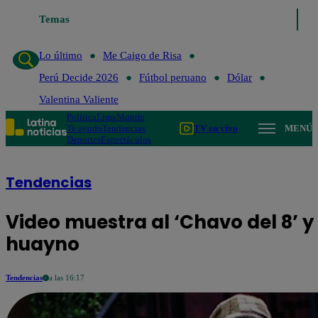
Temas
Lo último
Me 
Lo último
Me Caigo de Risa
Perú Decide 2026
Fútbol peruano
Dólar
Valentina Valiente
Política
Lima
Mundo
Te ayudo
Tendencias
TV en vivo
MENÚ
Deportes
Espectáculos
Tendencias
Video muestra al ‘Chavo del 8’ y 
huayno
Tendencias
a las 16:17