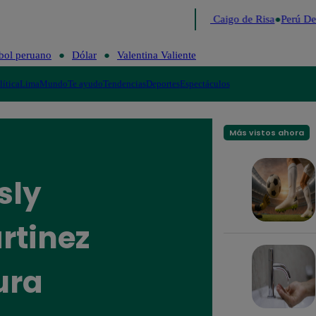
Lo último
Me Caigo de Risa
Perú Dec
bol peruano
Dólar
Valentina Valiente
lítica
Lima
Mundo
Te ayudo
Tendencias
Deportes
Espectáculos
Más vistos ahora
sly
rtinez
ura