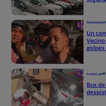
Entretenimiento
Un com
Vecino
golpes 
Lo mejor amg
Bus de
despis