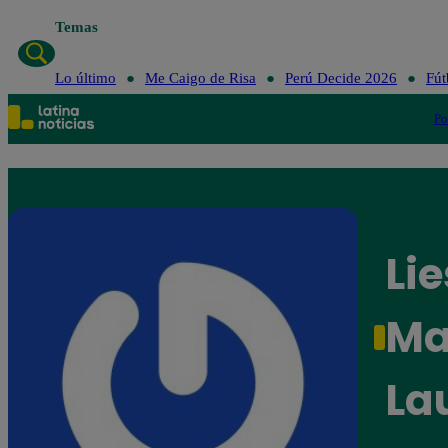
Temas
Lo último
Me Caigo de Risa
Perú Decide 2026
Fút
Po
Lie
Ma
La