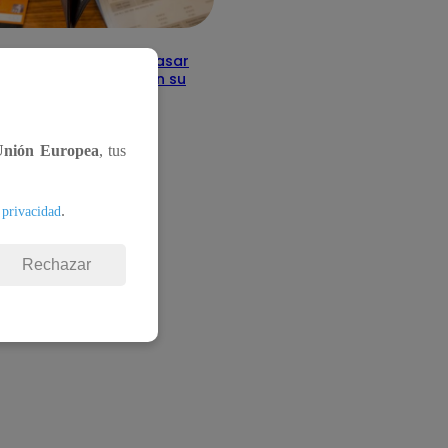
Cuánto tiempo debe pasar
s deudas no figuren en su
io 2025
Unión Europea
, tus
.
 privacidad
Rechazar