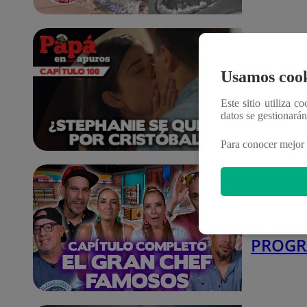
Repe Pea
18 de 
CAPÍT
Usamos cook
Lunes 
Este sitio utiliza c
datos se gestionará
Para conocer mejor 
Repe egcf
18 de 
El Gra
Lunes 
PROGR