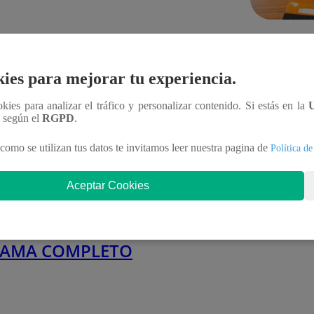
Infocorp: ¿
marzo 2024
para que tu
sistema?
ULO 100 COMPLETO:
ies para mejorar tu experiencia.
Te ayudo
11 de jun
18 de marzo
ookies para analizar el tráfico y personalizar contenido. Si estás en la
n según el
RGPD
.
como se utilizan tus datos te invitamos leer nuestra pagina de
Política de
marzo 2024
Aceptar Cookies
n Chef Famosos –
18 de marzo –
AMA COMPLETO