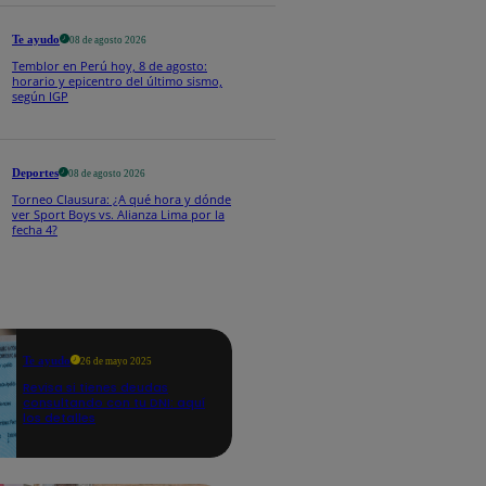
Te ayudo
08 de agosto 2026
Temblor en Perú hoy, 8 de agosto:
horario y epicentro del último sismo,
según IGP
Deportes
08 de agosto 2026
Torneo Clausura: ¿A qué hora y dónde
ver Sport Boys vs. Alianza Lima por la
fecha 4?
Te ayudo
26 de mayo 2025
Revisa si tienes deudas
consultando con tu DNI: aquí
los detalles