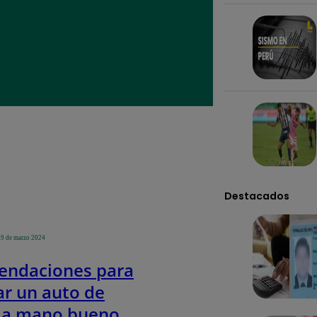
Destacados
19 de marzo 2024
ndaciones para
r un auto de
da mano bueno