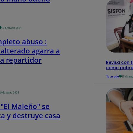
19 de marzo 2024
pleto abuso :
 alterado agarra a
a repartidor
Revisa con tu
como pobre,
Te ayudo
25 de ma
19 de marzo 2024
 "El Maleño" se
ta y destruye casa