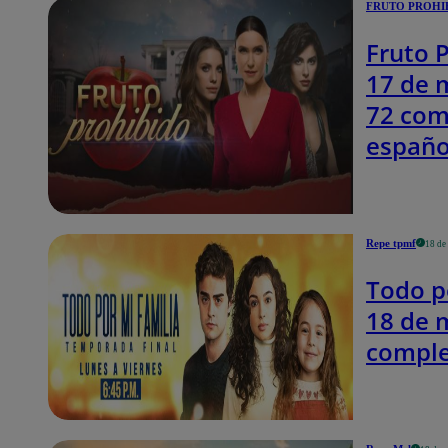
FRUTO PROHI
Fruto 
17 de m
72 com
españo
Repe tpmf
18 de
Todo p
18 de 
comple