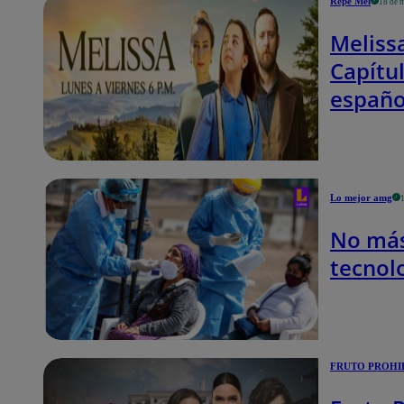
Repe Mel
18 de 
Meliss
Capítu
españo
Lo mejor amg
No más
tecnolo
FRUTO PROHI