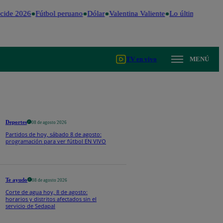
ide 2026
Fútbol peruano
Dólar
Valentina Valiente
Lo último
Me Cai
TV en vivo
MENÚ
Deportes
08 de agosto 2026
Partidos de hoy, sábado 8 de agosto:
programación para ver fútbol EN VIVO
Te ayudo
08 de agosto 2026
Corte de agua hoy, 8 de agosto:
horarios y distritos afectados sin el
servicio de Sedapal