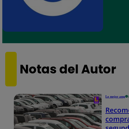
Notas del Autor
Lo mejor amg
Recome
compra
segun