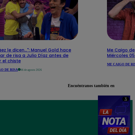
áez le dicen...": Manuel Gold hace
Me Caigo de 
ar de risa a Julio Díaz antes de
Miércoles 0
 el chiste
ME CAIGO DE RI
O DE RISA
06 de agosto 2026
Encuéntranos también en
X