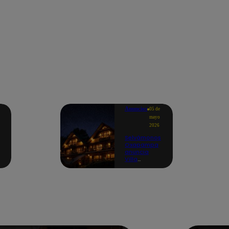
Anuncios
05 de
mayo
2026
Selvámonos
Oxapampa
anuncia
Villa
Selvalocos,
su exclusivo
resort oficial
a
d