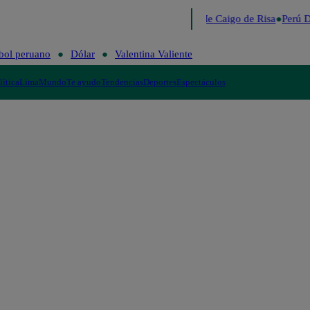
Lo último
Me Caigo de Risa
Perú De
bol peruano
Dólar
Valentina Valiente
lítica
Lima
Mundo
Te ayudo
Tendencias
Deportes
Espectáculos