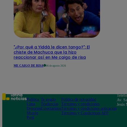
"¿Por qué a Yiddá le dicen tango?": El
chiste de Machuca que la hizo
reaccionar así en Me caigo de risa
ME CAIGO DE RISA
06 de agosto 2026
Teléf
Política
Te ayudo
Política de privacidad
Av. Sa
Lima
Tendencias
Términos y condiciones
Jesús 
Deportes
Espectáculos
Términos y condiciones aplicación
Mundo
Términos y Condiciones APP
Perú