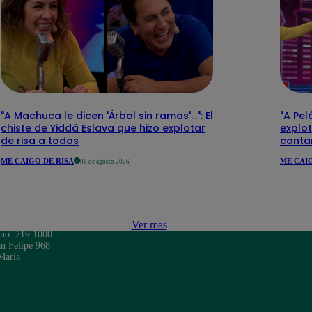
"A Machuca le dicen 'Árbol sin ramas'...": El
"A Pel
chiste de Yiddá Eslava que hizo explotar
explot
de risa a todos
contar
ME CAIGO DE RISA
ME CAIG
06 de agosto 2026
Ver mas
ono: 219 1000
n Felipe 968
María