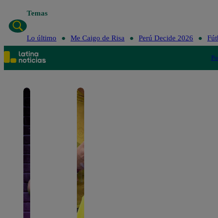
Temas
Lo último
Me Caigo de Risa
Perú Decide 2026
Fút
Po