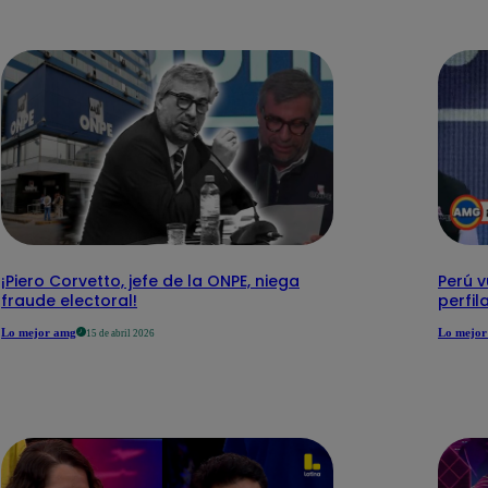
¡Piero Corvetto, jefe de la ONPE, niega
Perú v
fraude electoral!
perfi
Lo mejor amg
Lo mejor
15 de abril 2026