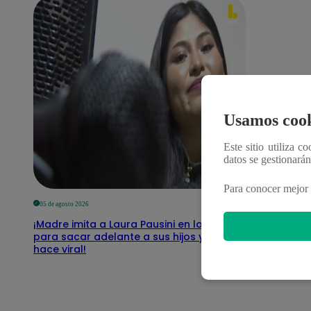
Usamos cook
Este sitio utiliza c
datos se gestionará
Para conocer mejor 
05 de agosto 2026
¡Madre imita a Laura Pausini en los buses
para sacar adelante a sus hijos y se
hace viral!