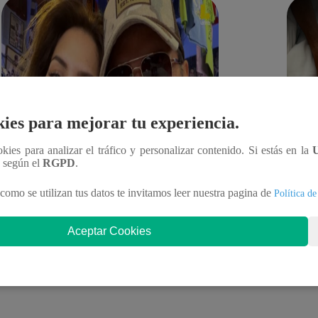
ies para mejorar tu experiencia.
ookies para analizar el tráfico y personalizar contenido. Si estás en la
n según el
RGPD
.
como se utilizan tus datos te invitamos leer nuestra pagina de
Política de
05 de agosto 2026
04 de ag
¿Reconciliación confirmada? Marcelo
Crist
Aceptar Cookies
Tinelli está en Perú y se reencuentra con
Esta 
Milett Figueroa
prepa