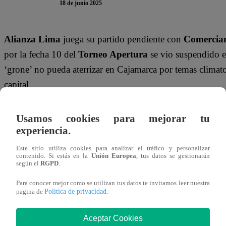
18 de junio 2025
Alianza Lima
juega su partido pendiente con
Comercian
por la fecha 10 del
Torneo Apertura
se vio suspendido e
‘grone’ no pueda aterrizar en Cajamarca por temas climatol
capital.
El conjunto dirigido por ‘Pipo’ Gorosito viene de empata
Usamos cookies para mejorar tu
mientras que el conjunto cajamarquino cayó goleado 3-0 
experiencia.
busca reponerse para sumar en la tabla de posiciones.
Este sitio utiliza cookies para analizar el tráfico y personalizar
contenido. Si estás en la
Unión Europea
, tus datos se gestionarán
En esta nota de
Latina Noticias
, conoce todos los detall
según el
RGPD
.
Unidos donde el equipo cajamarquino es local en esta fec
Para conocer mejor como se utilizan tus datos te invitamos leer nuestra
Política de privacidad
pagina de
.
¿A QUÉ HORA JUEGA ALIANZA L
Aceptar Cookies