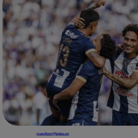
vsanchezc@latina.pe