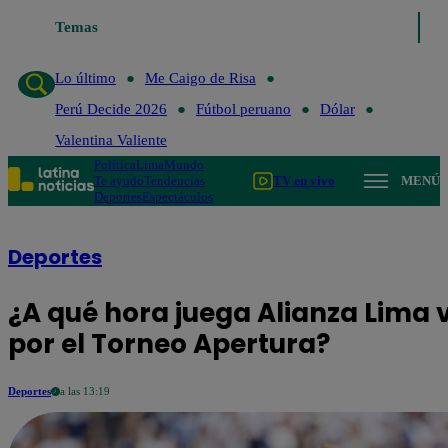
Temas
Lo último
Me Caigo de Risa
Lo último
Me Caigo de Risa
Perú Decide 2026
Fútbol peruano
Dólar
Valentina Valiente
Política
Lima
Mundo
Te ayudo
Tendencias
TV en vivo
MENÚ
Deportes
Espectáculos
Deportes
¿A qué hora juega Alianza Lima
por el Torneo Apertura?
Deportes
a las 13:19