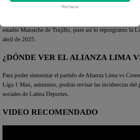
UNIDOS?
Rechazar
El encuentro entre ‘grones’ y ‘comerciantes’ se juega este 
estadio Mansiche de Trujillo, pues así lo reprogramo la Li
abril de 2025.
¿DÓNDE VER EL ALIANZA LIMA 
Para poder sintonizar el partido de Alianza Lima vs Comer
Liga 1 Max, asimismo, podrás revisar las incidencias del p
sociales de Latina Deportes.
VIDEO RECOMENDADO