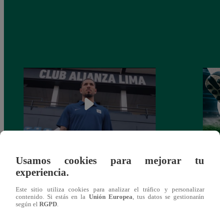
Usamos cookies para mejorar tu
Alianza Lima: así anunció a Sergio Peña
Parti
experiencia.
como nuevo fichaje para el Torneo
prog
Clausura 2025
Este sitio utiliza cookies para analizar el tráfico y personalizar
contenido. Si estás en la
Unión Europea
, tus datos se gestionarán
según el
RGPD
.