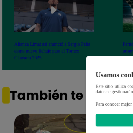
Alianza Lima: así anunció a Sergio Peña
Parti
como nuevo fichaje para el Torneo
prog
Clausura 2025
Usamos cook
Este sitio utiliza c
También te puede i
datos se gestionará
Para conocer mejor 