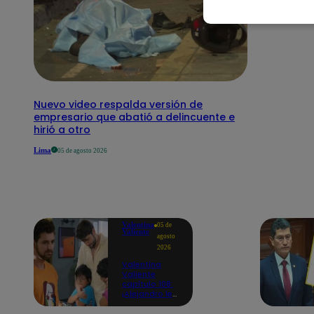
Nuevo video respalda versión de
empresario que abatió a delincuente e
hirió a otro
Lima
05 de agosto 2026
Valentina
05 de
Valiente
agosto
2026
Valentina
Valiente
capítulo 108:
¡Alejandro le
promete a
Lolo y Tony