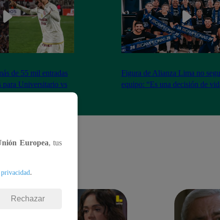
más de 55 mil entradas
Figura de Alianza Lima no segui
 para Universitario vs
equipo: “Es una decisión de vi
Unión Europea
, tus
.
 privacidad
Rechazar