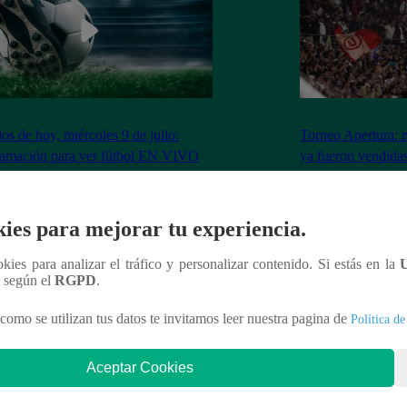
dos de hoy, miércoles 9 de julio:
Torneo Apertura: 
ramación para ver fútbol EN VIVO
ya fueron vendidas
Los Chankas
ies para mejorar tu experiencia.
ookies para analizar el tráfico y personalizar contenido. Si estás en la
nteresar
n según el
RGPD
.
como se utilizan tus datos te invitamos leer nuestra pagina de
Política de
Aceptar Cookies