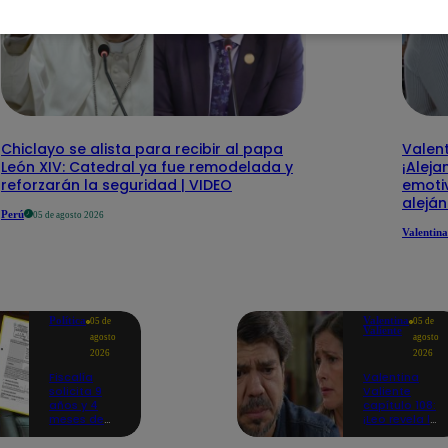
Chiclayo se alista para recibir al papa
Valent
León XIV: Catedral ya fue remodelada y
¡Aleja
reforzarán la seguridad | VIDEO
emotiv
alejá
Perú
05 de agosto 2026
Valentina
Política
Valentina
05 de
05 de
Valiente
agosto
agosto
2026
2026
Fiscalía
Valentina
solicita 9
Valiente
años y 4
capítulo 108:
meses de
¡Leo revela la
prisión
dolorosa
contra
tragedia que