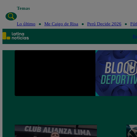
Temas
Lo último
Me Caigo de Risa
Perú Decide 2026
Fút
Po