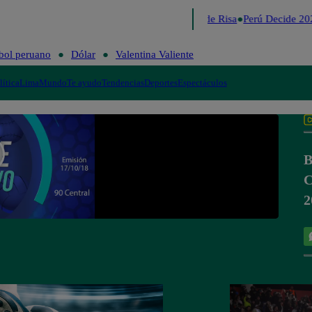
Lo último
Me Caigo de Risa
Perú Decide 202
bol peruano
Dólar
Valentina Valiente
lítica
Lima
Mundo
Te ayudo
Tendencias
Deportes
Espectáculos
B
C
2