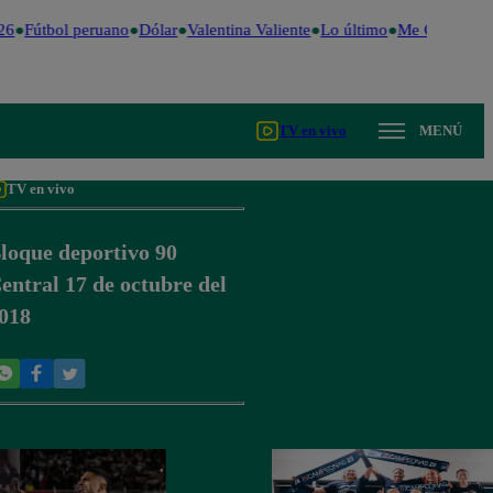
6
Fútbol peruano
Dólar
Valentina Valiente
Lo último
Me Caigo de R
TV en vivo
MENÚ
TV en vivo
loque deportivo 90
entral 17 de octubre del
018