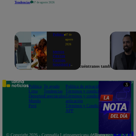
Tendencias
07 de agosto 2026
Política
07 de
agosto
2026
Menos
Fiestas
Patrias,
Navidad y
Encuéntranos también en
Año Nuevo:
ministro de
Economía
anuncia que
Teléfono: 219
X
se moverán
Política
Te ayudo
Política de privacidad
1000
los feriados
Lima
Tendencias
Términos y condiciones
Av. San
a los viernes
Deportes
Espectáculos
Términos y condiciones
Felipe 968
Mundo
aplicación
Jesús María
Perú
Términos y Condiciones
APP
© Copyright 2026 - Compañía Latinoamericana de Radio Difusión S.A.
Síguenos