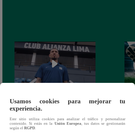
Alianza Lima: así anunció a Sergio Peña
Parti
Usamos cookies para mejorar tu
como nuevo fichaje para el Torneo
prog
experiencia.
Clausura 2025
Este sitio utiliza cookies para analizar el tráfico y personalizar
contenido. Si estás en la
Unión Europea
, tus datos se gestionarán
según el
RGPD
.