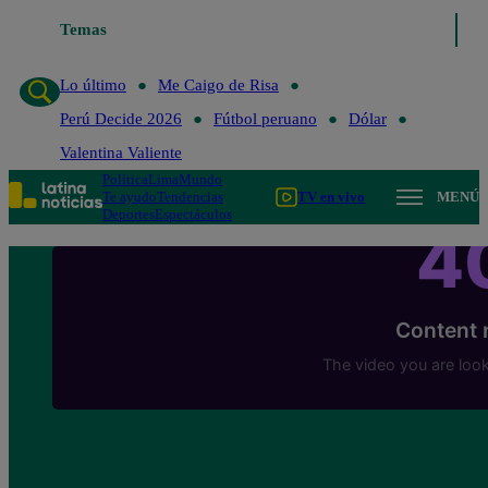
Lo último
Temas
Me Caigo de Risa
Perú Decide 2026
Fútbol peruano
Lo último
Me Caigo de Risa
Perú Decide 2026
Fútbol peruano
Dólar
Valentina Valiente
Política
Lima
Mundo
Te ayudo
Tendencias
TV en vivo
MENÚ
Deportes
Espectáculos