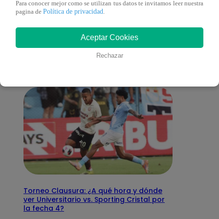
Para conocer mejor como se utilizan tus datos te invitamos leer nuestra
Política de privacidad
pagina de
.
También te puede
Aceptar Cookies
interesar
Rechazar
Torneo Clausura: ¿A qué hora y dónde
ver Universitario vs. Sporting Cristal por
la fecha 4?