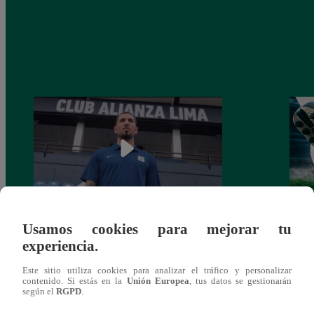
Usamos cookies para mejorar tu
Alianza Lima: así anunció a Sergio Peña
Parti
experiencia.
como nuevo fichaje para el Torneo
prog
Clausura 2025
Este sitio utiliza cookies para analizar el tráfico y personalizar
contenido. Si estás en la
Unión Europea
, tus datos se gestionarán
según el
RGPD
.