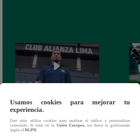
Usamos cookies para mejorar tu
Alianza Lima: así anunció a Sergio Peña
Parti
experiencia.
como nuevo fichaje para el Torneo
prog
Clausura 2025
Este sitio utiliza cookies para analizar el tráfico y personalizar
contenido. Si estás en la
Unión Europea
, tus datos se gestionarán
según el
RGPD
.