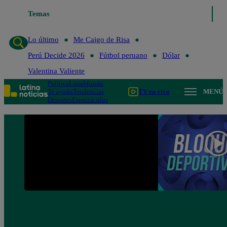
Temas
Lo último
Me Caigo de Risa
Perú Decide 2026
Lo último
Me Caigo de Risa
Perú Decide 2026
Fútbol peruano
Dólar
Valentina Valiente
Política
Lima
Mundo
Te ayudo
Tendencias
TV en vivo
MENÚ
Deportes
Espectáculos