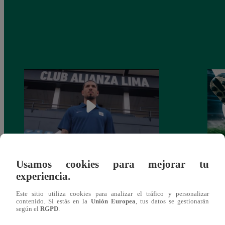
Usamos cookies para mejorar tu
Alianza Lima: así anunció a Sergio Peña
Parti
experiencia.
como nuevo fichaje para el Torneo
prog
Clausura 2025
Este sitio utiliza cookies para analizar el tráfico y personalizar
contenido. Si estás en la
Unión Europea
, tus datos se gestionarán
según el
RGPD
.