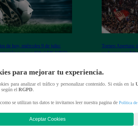
dos de hoy, miércoles 9 de julio:
Torneo Apertura: 
ramación para ver fútbol EN VIVO
ya fueron vendidas
Los Chankas
ies para mejorar tu experiencia.
ookies para analizar el tráfico y personalizar contenido. Si estás en la
n según el
RGPD
.
nteresar
como se utilizan tus datos te invitamos leer nuestra pagina de
Política de
Aceptar Cookies