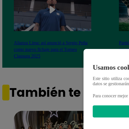
Alianza Lima: así anunció a Sergio Peña
Parti
como nuevo fichaje para el Torneo
prog
Clausura 2025
Usamos cook
Este sitio utiliza c
datos se gestionará
También te puede i
Para conocer mejor 