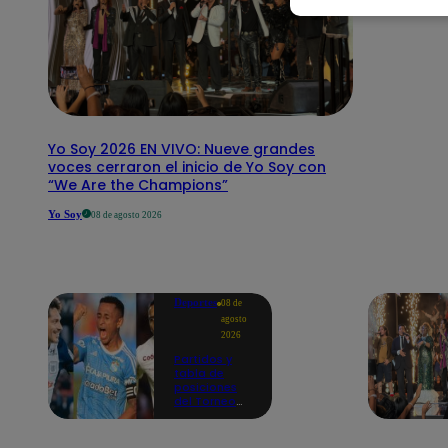
Yo Soy 2026 EN VIVO: Nueve grandes
voces cerraron el inicio de Yo Soy con
“We Are the Champions”
Yo Soy
08 de agosto 2026
Deportes
08 de
agosto
2026
Partidos y
tabla de
posiciones
del Torneo
Clausura EN
VIVO: así van
los equipos