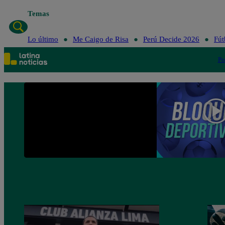
Temas
Lo último
Me Caigo de Ris
Lo último
Me Caigo de Risa
Perú Decide 2026
Fút
Po