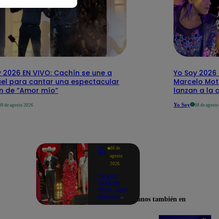
 2026 EN VIVO: Cachín se une a
Yo Soy 2026 
el para cantar una espectacular
Marcelo Mott
ón de “Amor mío”
lanzan a la 
Yo Soy
08 de agosto 2026
08 de agost
Yo
08 de
Soy
agosto
2026
Yo Soy
2026 EN
VIVO: Julio
Iglesias,
Encuéntranos también en
José José,
Celia Cruz
y más