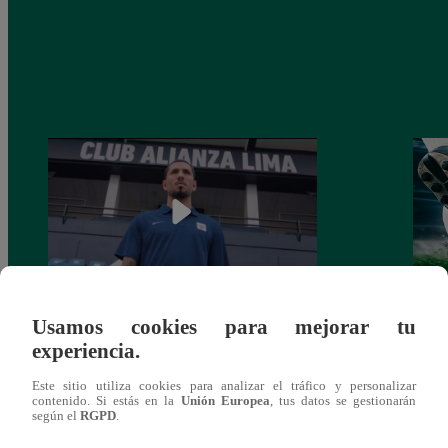
Usamos cookies para mejorar tu
Alianza Lima: así anunció a Sergio Peña
Parti
experiencia.
como nuevo fichaje para el Torneo
prog
Clausura 2025
Este sitio utiliza cookies para analizar el tráfico y personalizar
contenido. Si estás en la
Unión Europea
, tus datos se gestionarán
según el
RGPD
.