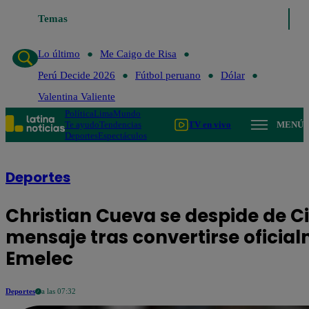
Temas
Lo último
Me Caigo de Ris
Lo último
Me Caigo de Risa
Perú Decide 2026
Fútbol peruano
Dólar
Valentina Valiente
Política
Lima
Mundo
Te ayudo
Tendencias
TV en vivo
MENÚ
Deportes
Espectáculos
Deportes
Christian Cueva se despide de 
mensaje tras convertirse oficia
Emelec
Deportes
a las 07:32