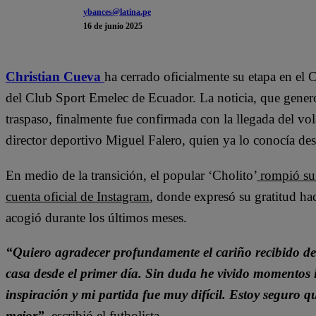
ybances@latina.pe
16 de junio 2025
Christian Cueva
ha cerrado oficialmente su etapa en el 
del Club Sport Emelec de Ecuador. La noticia, que generó
traspaso, finalmente fue confirmada con la llegada del vo
director deportivo Miguel Falero, quien ya lo conocía de
En medio de la transición, el popular ‘Cholito’
rompió su 
cuenta oficial de Instagram
, donde expresó su gratitud ha
acogió durante los últimos meses.
“Quiero agradecer profundamente el cariño recibido d
casa desde el primer día. Sin duda he vivido momentos 
inspiración y mi partida fue muy difícil. Estoy seguro
mejor”,
escribió el futbolista.