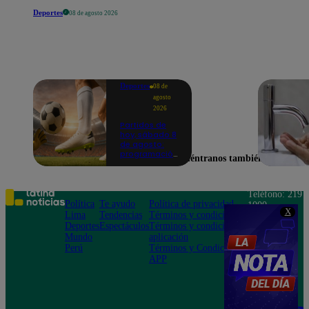
Deportes
08 de agosto 2026
Deportes
08 de
agosto
2026
Partidos de
hoy, sábado 8
de agosto:
programación
Encuéntranos también en
para ver
fútbol EN
VIVO
Teléfono: 219
Política
Te ayudo
Política de privacidad
1000
X
Lima
Tendencias
Términos y condiciones
Av. San
Deportes
Espectáculos
Términos y condiciones
Felipe 968
Mundo
aplicación
Jesús María
Perú
Términos y Condiciones
APP