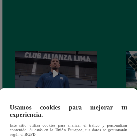
Usamos cookies para mejorar tu
Alianza Lima: así anunció a Sergio Peña
Parti
experiencia.
como nuevo fichaje para el Torneo
prog
Clausura 2025
Este sitio utiliza cookies para analizar el tráfico y personalizar
contenido. Si estás en la
Unión Europea
, tus datos se gestionarán
según el
RGPD
.