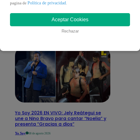
También te puede
Política de privacidad
pagina de
.
Aceptar Cookies
interesar
Rechazar
Yo Soy 2026 EN VIVO: Jely Reátegui se
une a Nino Bravo para cantar “Noelia” y
presenta “Gracias a dios”
Yo Soy
08 de agosto 2026