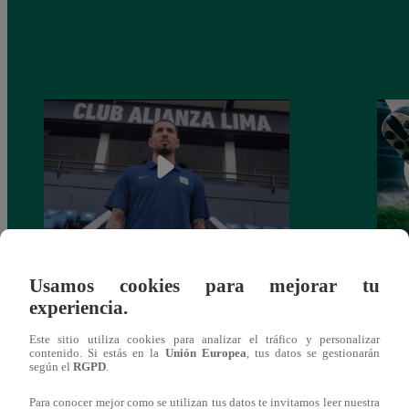
Alianza Lima: así anunció a Sergio Peña
Parti
Usamos cookies para mejorar tu
como nuevo fichaje para el Torneo
prog
experiencia.
Clausura 2025
Este sitio utiliza cookies para analizar el tráfico y personalizar
contenido. Si estás en la
Unión Europea
, tus datos se gestionarán
según el
RGPD
.
Para conocer mejor como se utilizan tus datos te invitamos leer nuestra