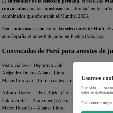
El
entrenador de la selección peruana
, el brasileño
Man
convocados
para los
amistosos
que afrontará en los próx
combinados que afrontarán el Mundial 2026.
Estos
amistosos
serán contra las
selecciones de Haití
, el
ante
España
el lunes 8 de junio en Puebla (México).
Convocados de Perú para amistos de ju
Pedro Gallese – Deportivo Cali
Alejandro Duarte- Alianza Lima
Usamos cook
Matías Cordova – Comerciantes Unidos
Este sitio utiliza c
Alfonso Barco – HNK Rijeka (Croacia)
datos se gestionará
Fabio Gruber – Nuremberg (Alemania)
Para conocer mejor 
Marco Huamán – Alianza Lima