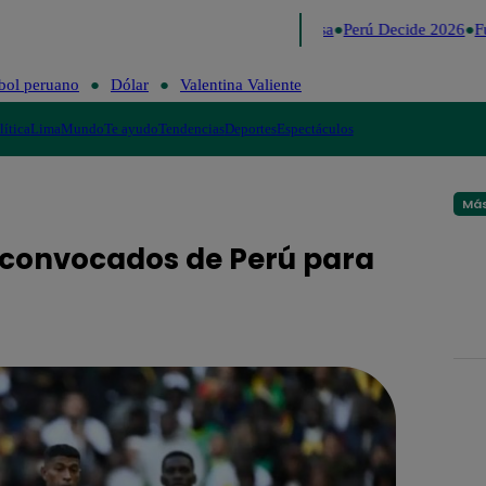
Lo último
Me Caigo de Risa
Perú Decide 2026
Fút
bol peruano
Dólar
Valentina Valiente
lítica
Lima
Mundo
Te ayudo
Tendencias
Deportes
Espectáculos
Más
 convocados de Perú para