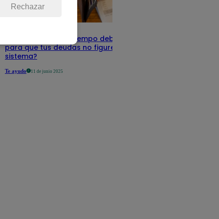
Rechazar
Infocorp: ¿Cuánto tiempo debe pasar
para que tus deudas no figuren en su
sistema?
Te ayudo
11 de junio 2025