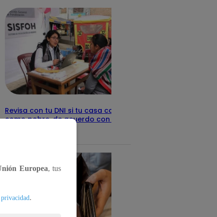
Revisa con tu DNI si tu casa califica
como pobre, de acuerdo con el Sisfoh
Te ayudo
25 de mayo 2026
Unión Europea
, tus
.
 privacidad