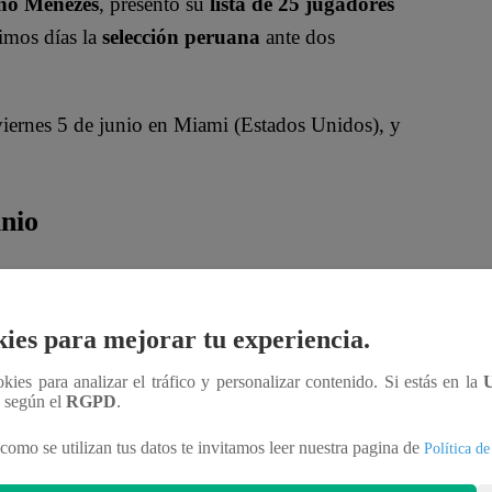
o Menezes
, presentó su
lista de 25 jugadores
imos días la
selección peruana
ante dos
 viernes 5 de junio en Miami (Estados Unidos), y
nio
ies para mejorar tu experiencia.
ookies para analizar el tráfico y personalizar contenido. Si estás en la
n según el
RGPD
.
como se utilizan tus datos te invitamos leer nuestra pagina de
Política de