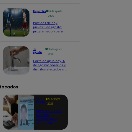
Deportes
06 de agosto
2026
Partidos de hoy,
jueves 6 de agosto:
programación para
ver fútbol EN VIVO
Te
06 de agosto
ayudo
2026
Corte de agua hoy, 6
de agosto: horarios y
distritos afectados sin
el servicio de Sedapal
tacados
Te
26 de mayo
ayudo
2025
Revisa si tienes
deudas
consultando
con tu DNI:
aquí los
detalles