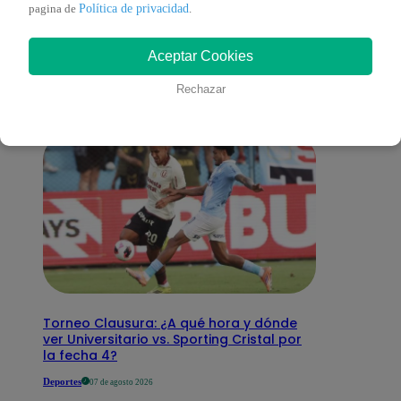
También te puede
Política de privacidad
pagina de
.
Aceptar Cookies
interesar
Rechazar
Torneo Clausura: ¿A qué hora y dónde
ver Universitario vs. Sporting Cristal por
la fecha 4?
Deportes
07 de agosto 2026