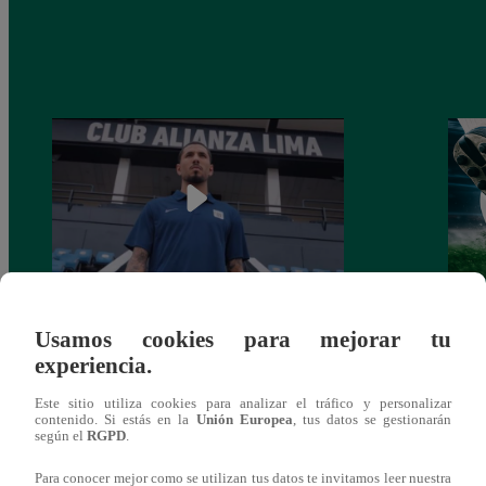
Alianza Lima: así anunció a Sergio Peña
Parti
Usamos cookies para mejorar tu
como nuevo fichaje para el Torneo
prog
experiencia.
Clausura 2025
Este sitio utiliza cookies para analizar el tráfico y personalizar
contenido. Si estás en la
Unión Europea
, tus datos se gestionarán
según el
RGPD
.
Para conocer mejor como se utilizan tus datos te invitamos leer nuestra