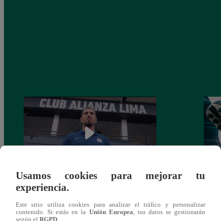
Usamos cookies para mejorar tu
experiencia.
Alianza Lima: así anunció a Sergio Peña
Parti
como nuevo fichaje para el Torneo
prog
Este sitio utiliza cookies para analizar el tráfico y personalizar
Clausura 2025
contenido. Si estás en la
Unión Europea
, tus datos se gestionarán
según el
RGPD
.