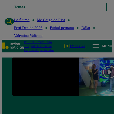
Temas
Lo último
Me Caigo de Risa
Perú Decide 2
Lo último
Me Caigo de Risa
Perú Decide 2026
Fútbol peruano
Dólar
Valentina Valiente
Política
Lima
Mundo
Te ayudo
Tendencias
TV en vivo
MENÚ
Deportes
Espectáculos