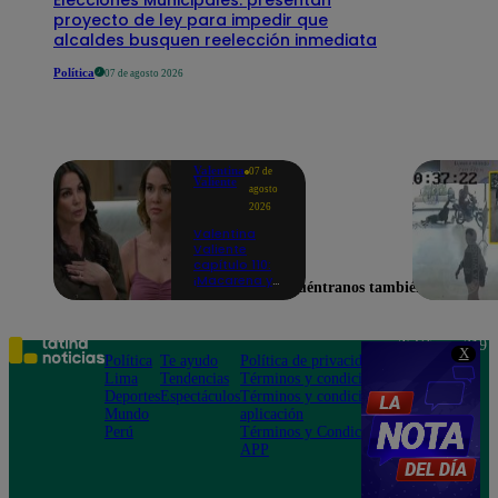
proyecto de ley para impedir que
alcaldes busquen reelección inmediata
Política
07 de agosto 2026
Valentina
07 de
Valiente
agosto
2026
Valentina
Valiente
capítulo 110:
¡Macarena ya
Encuéntranos también en
no quiere
involucrarse
en la
extorsión
Teléfono: 219
X
contra Frida y
Política
Te ayudo
Política de privacidad
1000
Rodrigo!
Lima
Tendencias
Términos y condiciones
Av. San
Deportes
Espectáculos
Términos y condiciones
Felipe 968
Mundo
aplicación
Jesús María
Perú
Términos y Condiciones
APP