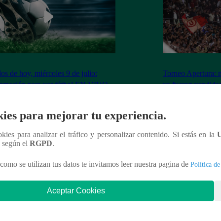
dos de hoy, miércoles 9 de julio:
Torneo Apertura: 
ramación para ver fútbol EN VIVO
ya fueron vendidas
Los Chankas
ies para mejorar tu experiencia.
ookies para analizar el tráfico y personalizar contenido. Si estás en la
n según el
RGPD
.
nteresar
como se utilizan tus datos te invitamos leer nuestra pagina de
Política de
Aceptar Cookies