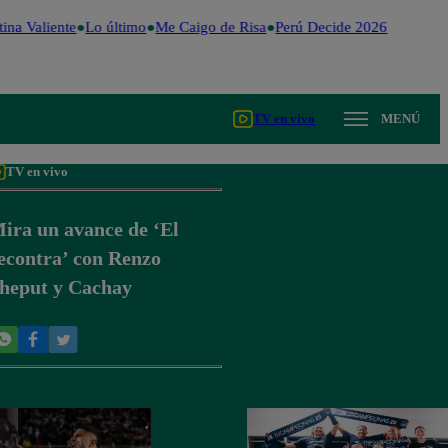
ina Valiente
Lo último
Me Caigo de Risa
Perú Decide 2026
Fútbol p
TV en vivo
MENÚ
TV en vivo
ira un avance de ‘El
econtra’ con Renzo
heput y Cachay