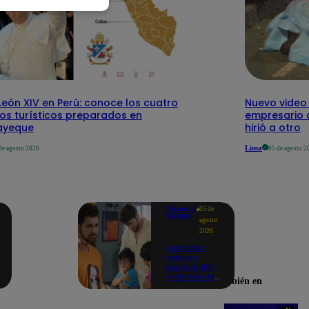
eón XIV en Perú: conoce los cuatro
Nuevo video
tos turísticos preparados en
empresario 
ayeque
hirió a otro
Lima
de agosto 2026
05 de agosto 2
Valentina
05 de
Valiente
agosto
2026
Valentina
Valiente
capítulo 108:
¡Alejandro le
Encuéntranos también en
promete a
Lolo y Tony
que siempre