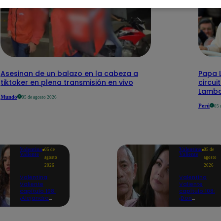
Asesinan de un balazo en la cabeza a
Papa L
tiktoker en plena transmisión en vivo
circui
Lamb
Mundo
05 de agosto 2026
Perú
05 
Valentina
Valentina
05 de
05 de
Valiente
Valiente
agosto
agosto
2026
2026
Valentina
Valentina
Valiente
Valiente
capítulo 108:
capítulo 108:
¡Alejandro
¡Don
consuela a
Edmundo
Valentina con
empieza a
un emotivo
sospechar de