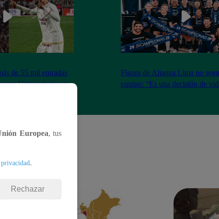
más de 55 mil entradas
Figura de Alianza Lima no segui
 para Universitario vs
equipo: “Es una decisión de vi
Unión Europea
, tus
.
 privacidad
Rechazar