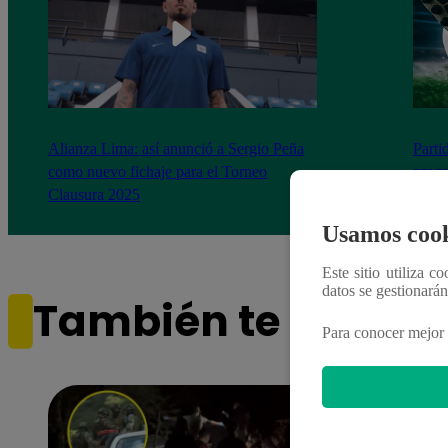
Alianza Lima: así anunció a Sergio Peña
Parti
como nuevo fichaje para el Torneo
prog
Clausura 2025
Usamos cook
Este sitio utiliza c
datos se gestionará
También te puede i
Para conocer mejor 