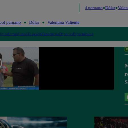
mo
Me Caigo de Risa
Perú Decide 2026
Fútbol peruano
Dólar
Valent
bol peruano
Dólar
Valentina Valiente
lítica
Lima
Mundo
Te ayudo
Tendencias
Deportes
Espectáculos
M
r
S