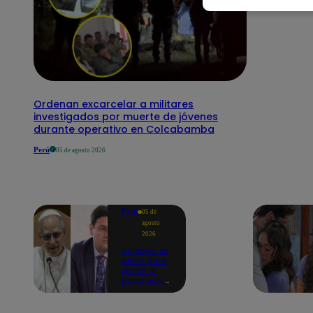
Ordenan excarcelar a militares
investigados por muerte de jóvenes
durante operativo en Colcabamba
Perú
05 de agosto 2026
Perú
05 de
agosto
2026
Chiclayo se
alista para
recibir al
papa León
XIV:
Catedral ya
fue