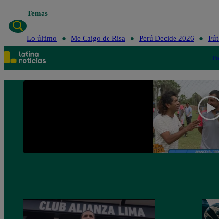
Temas
Lo últi
Lo último
Me Caigo de Risa
Perú Decide 2026
Fút
Po