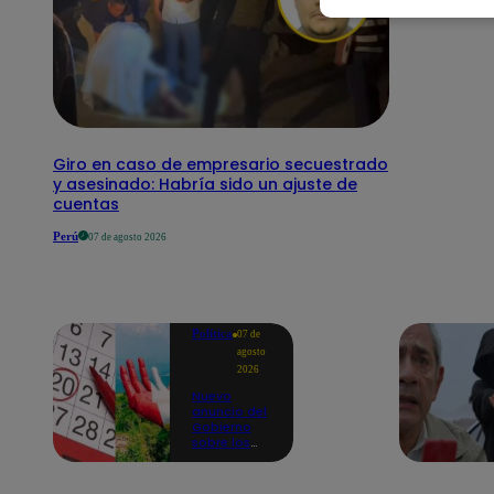
Giro en caso de empresario secuestrado
y asesinado: Habría sido un ajuste de
cuentas
Perú
07 de agosto 2026
Política
07 de
agosto
2026
Nuevo
anuncio del
Gobierno
sobre los
feriados:
¿Ya no
serán