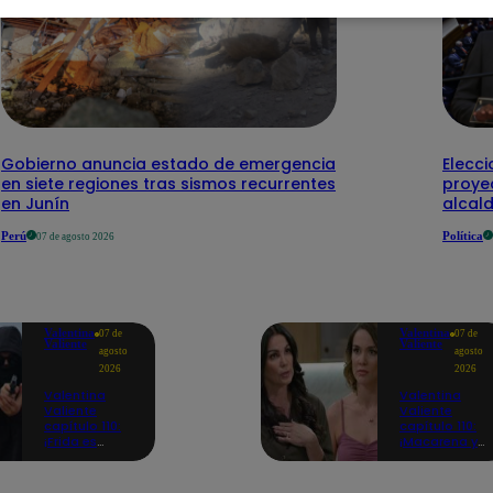
Gobierno anuncia estado de emergencia
Elecci
en siete regiones tras sismos recurrentes
proye
en Junín
alcal
Perú
Política
07 de agosto 2026
Valentina
Valentina
07 de
07 de
Valiente
Valiente
agosto
agosto
2026
2026
Valentina
Valentina
Valiente
Valiente
capítulo 110:
capítulo 110:
¡Frida es
¡Macarena ya
secuestrada
no quiere
en presencia
involucrarse
de Edmundo!
en la