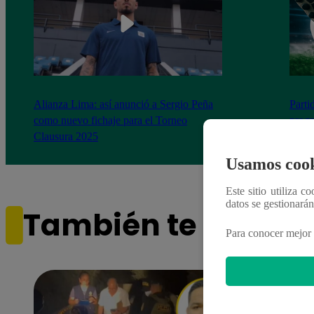
Alianza Lima: así anunció a Sergio Peña
Parti
como nuevo fichaje para el Torneo
prog
Clausura 2025
Usamos cook
Este sitio utiliza c
datos se gestionará
También te puede i
Para conocer mejor 