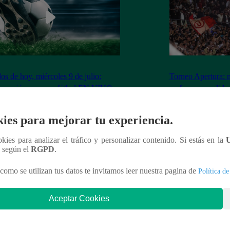
dos de hoy, miércoles 9 de julio:
Torneo Apertura: 
ramación para ver fútbol EN VIVO
ya fueron vendidas
Los Chankas
ies para mejorar tu experiencia.
ookies para analizar el tráfico y personalizar contenido. Si estás en la
n según el
RGPD
.
nteresar
como se utilizan tus datos te invitamos leer nuestra pagina de
Política de
Aceptar Cookies