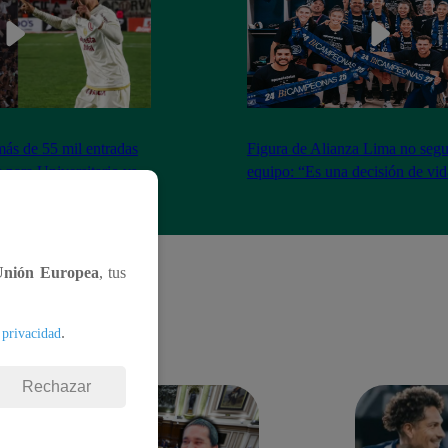
más de 55 mil entradas
Figura de Alianza Lima no segui
 para Universitario vs
equipo: “Es una decisión de vi
Unión Europea
, tus
.
 privacidad
Rechazar