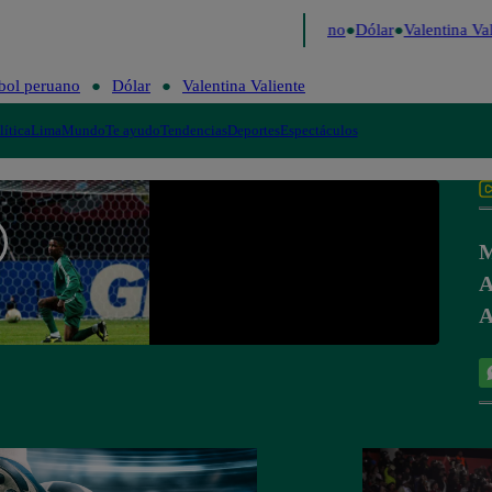
Caigo de Risa
Perú Decide 2026
Fútbol peruano
Dólar
Valentina Val
bol peruano
Dólar
Valentina Valiente
lítica
Lima
Mundo
Te ayudo
Tendencias
Deportes
Espectáculos
M
A
A