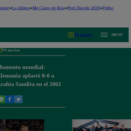
iente
Lo último
Me Caigo de Risa
Perú Decide 2026
Fútbol peruano
TV en vivo
MENÚ
TV en vivo
omento mundial:
lemania aplastó 8-0 a
rabia Saudita en el 2002