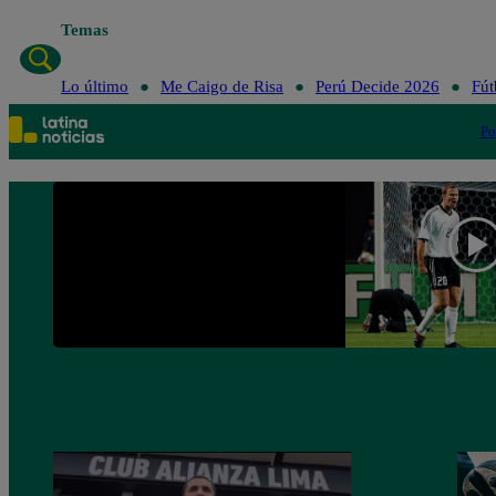
Temas
Lo último
Me 
Lo último
Me Caigo de Risa
Perú Decide 2026
Fút
Po