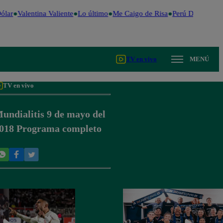
lar
Valentina Valiente
Lo último
Me Caigo de Risa
Perú Decide 202
TV en vivo
MENÚ
TV en vivo
undialitis 9 de mayo del
018 Programa completo