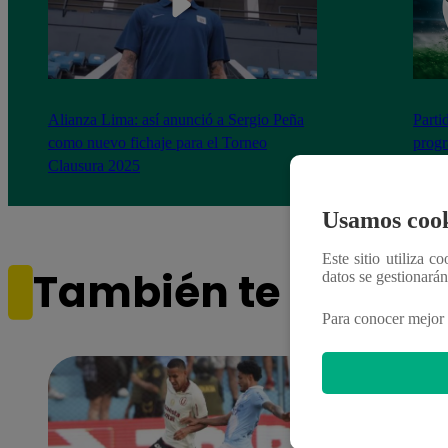
Alianza Lima: así anunció a Sergio Peña
Parti
como nuevo fichaje para el Torneo
prog
Clausura 2025
Usamos cook
Este sitio utiliza c
También te puede i
datos se gestionará
Para conocer mejor 