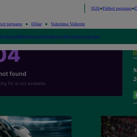
Lo último
Me Caigo de Risa
Perú Decide 2026
Fútbol peruano
Dó
bol peruano
Dólar
Valentina Valiente
lítica
Lima
Mundo
Te ayudo
Tendencias
Deportes
Espectáculos
M
2