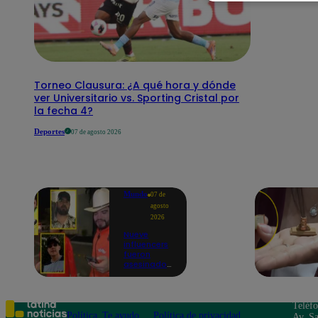
Torneo Clausura: ¿A qué hora y dónde
ver Universitario vs. Sporting Cristal por
la fecha 4?
Deportes
07 de agosto 2026
Mundo
07 de
agosto
2026
Nueve
influencers
fueron
asesinados
por la
guerra
interna en
el Cártel de
Teléf
Sinaloa
Política
Te ayudo
Política de privacidad
Av. Sa