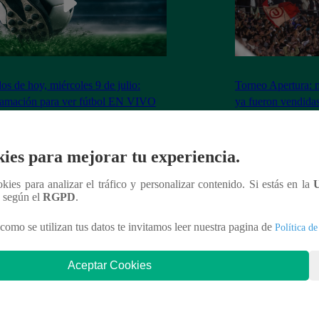
dos de hoy, miércoles 9 de julio:
Torneo Apertura: 
ramación para ver fútbol EN VIVO
ya fueron vendidas
Los Chankas
ies para mejorar tu experiencia.
ookies para analizar el tráfico y personalizar contenido. Si estás en la
nteresar
n según el
RGPD
.
como se utilizan tus datos te invitamos leer nuestra pagina de
Política de
Aceptar Cookies