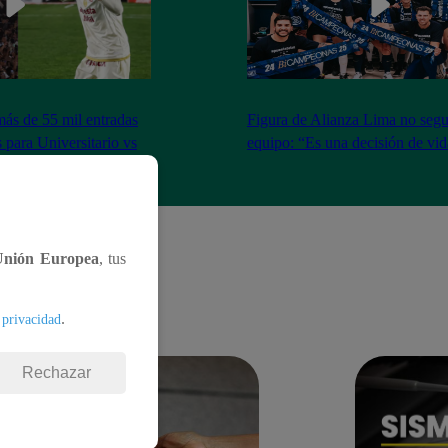
más de 55 mil entradas
Figura de Alianza Lima no segui
 para Universitario vs
equipo: “Es una decisión de vi
Unión Europea
, tus
.
 privacidad
Rechazar