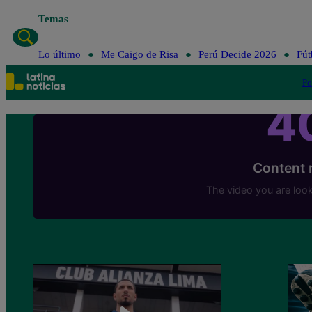
Temas
Lo último
Me Caigo de Risa
Perú Decide 2026
Fút
Po