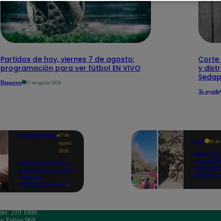
Partidos de hoy, viernes 7 de agosto:
Corte 
programación para ver fútbol EN VIVO
y dist
Sedap
Deportes
07 de agosto 2026
Te ayudo
Entretenimiento
07 de
Perú
06 de
agosto
2026
Sismo de
magnitud
Presentan el libro
Junín dej
más pequeño de la
heridos, 
Feria del
hogares 
Internacional del
propició
Libro de Lima: mide
desprend
casi la falange de
un dedo
ono: 219 1000
n Felipe 968