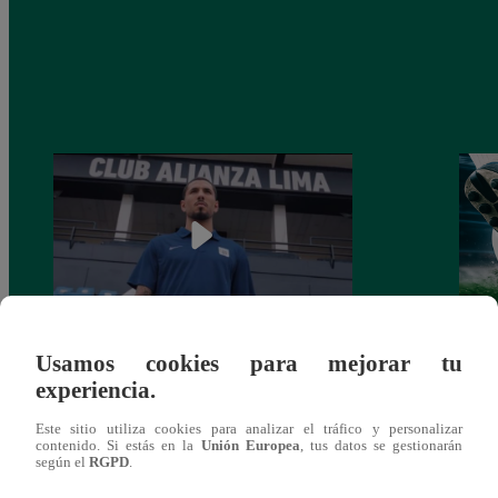
Usamos cookies para mejorar tu
Alianza Lima: así anunció a Sergio Peña
Parti
experiencia.
como nuevo fichaje para el Torneo
prog
Clausura 2025
Este sitio utiliza cookies para analizar el tráfico y personalizar
contenido. Si estás en la
Unión Europea
, tus datos se gestionarán
según el
RGPD
.